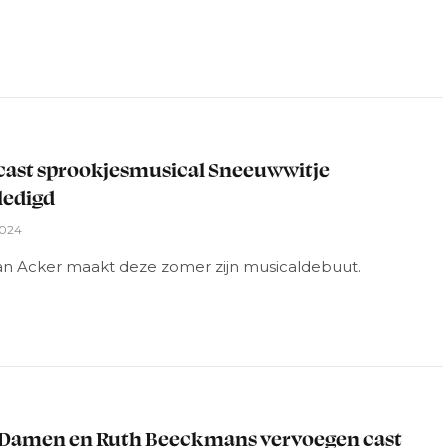
L
ast sprookjesmusical Sneeuwwitje
ledigd
2024
n Acker maakt deze zomer zijn musicaldebuut.
L
 Damen en Ruth Beeckmans vervoegen cast