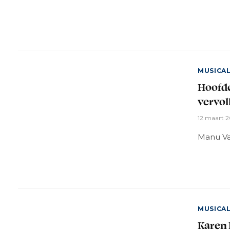
MUSICA
Hoofdc
vervol
12 maart 
Manu Va
MUSICA
Karen