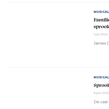
MUSICA
Famili
sprook
1 juli 2024
James C
MUSICA
Sprook
6 juni 202
De cast 