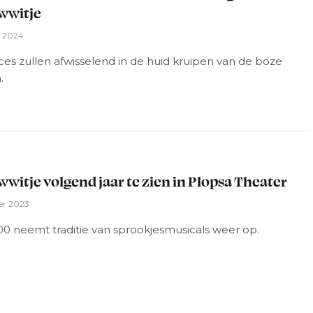
wwitje
i 2024
ces zullen afwisselend in de huid kruipen van de boze
.
L
witje volgend jaar te zien in Plopsa Theater
er 2023
00 neemt traditie van sprookjesmusicals weer op.