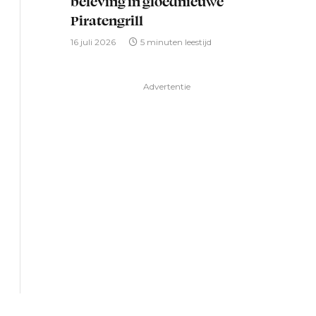
beleving in gloednieuwe
Piratengrill
16 juli 2026
5 minuten leestijd
Advertentie