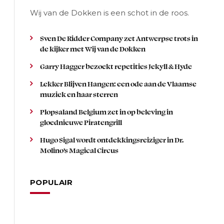
Wij van de Dokken is een schot in de roos.
Sven De Ridder Company zet Antwerpse trots in
de kijker met Wij van de Dokken
Garry Hagger bezoekt repetities Jekyll & Hyde
Lekker Blijven Hangen: een ode aan de Vlaamse
muziek en haar sterren
Plopsaland Belgium zet in op beleving in
gloednieuwe Piratengrill
Hugo Sigal wordt ontdekkingsreiziger in Dr.
Molino’s Magical Circus
POPULAIR