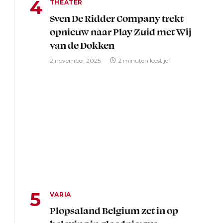
THEATER
Sven De Ridder Company trekt
opnieuw naar Play Zuid met Wij
van de Dokken
2 november 2025
2 minuten leestijd
VARIA
Plopsaland Belgium zet in op