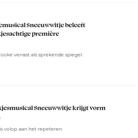
L
emusical Sneeuwwitje beleeft
jesachtige première
ooke verrast als sprekende spiegel.
L
jesmusical Sneeuwwitje krijgt vorm
4
is volop aan het repeteren.