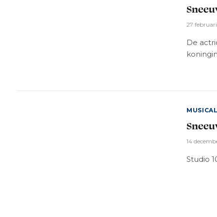
Sneeu
27 februar
De actri
koningin
MUSICA
Sneeuw
14 decemb
Studio 1