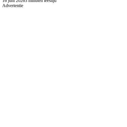
16 juni 2026
3 minuten leestijd
Advertentie