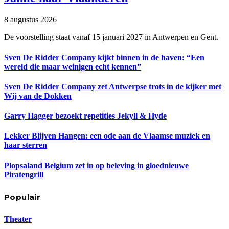
8 augustus 2026
De voorstelling staat vanaf 15 januari 2027 in Antwerpen en Gent.
Sven De Ridder Company kijkt binnen in de haven: “Een
wereld die maar weinigen echt kennen”
Sven De Ridder Company zet Antwerpse trots in de kijker met
Wij van de Dokken
Garry Hagger bezoekt repetities Jekyll & Hyde
Lekker Blijven Hangen: een ode aan de Vlaamse muziek en
haar sterren
Plopsaland Belgium zet in op beleving in gloednieuwe
Piratengrill
Populair
Theater