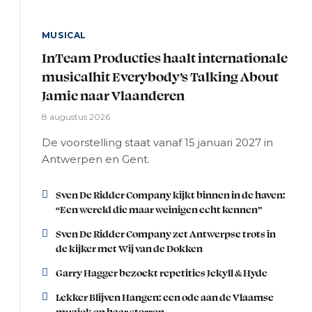
MUSICAL
InTeam Producties haalt internationale
musicalhit Everybody’s Talking About
Jamie naar Vlaanderen
8 augustus 2026
De voorstelling staat vanaf 15 januari 2027 in
Antwerpen en Gent.
Sven De Ridder Company kijkt binnen in de haven:
“Een wereld die maar weinigen echt kennen”
Sven De Ridder Company zet Antwerpse trots in
de kijker met Wij van de Dokken
Garry Hagger bezoekt repetities Jekyll & Hyde
Lekker Blijven Hangen: een ode aan de Vlaamse
muziek en haar sterren