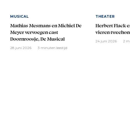
MUSICAL
THEATER
Mathias Mesmans en Michiel De
Herbert Flack 
Meyer vervoegen cast
vieren tweehon
Doornroosje, De Musical
24 juni 2026
2 mi
28 juni 2026
3 minuten leestijd