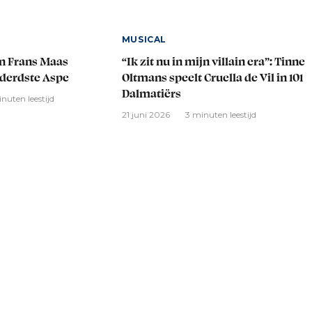
MUSICAL
en Frans Maas
“Ik zit nu in mijn villain era”: Tinne
derdste Aspe
Oltmans speelt Cruella de Vil in 101
Dalmatiërs
nuten leestijd
21 juni 2026
3 minuten leestijd