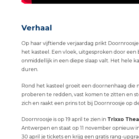
Verhaal
Op haar vijftiende verjaardag prikt Doornroosj
het kasteel. Een vloek, uitgesproken door een 
onmiddellijk in een diepe slaap valt. Het hele k
duren.
Rond het kasteel groeit een doornenhaag die m
proberen te redden, vast komen te zitten en s
zich en raakt een prins tot bij Doornroosje op 
Doornroosje is op 19 april te zien in
Trixxo Thea
Antwerpen en staat op 11 november opnieuw in 
30 april je tickets en krijg een gratis rang-upg