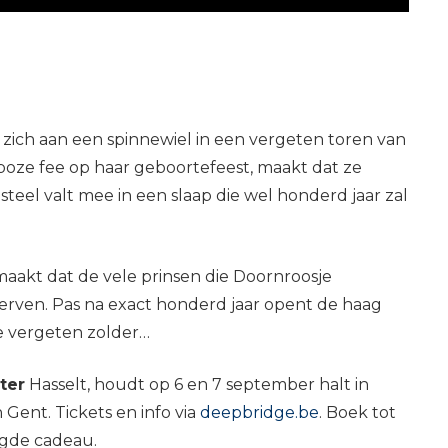
e zich aan een spinnewiel in een vergeten toren van
boze fee op haar geboortefeest, maakt dat ze
asteel valt mee in een slaap die wel honderd jaar zal
aakt dat de vele prinsen die Doornroosje
terven. Pas na exact honderd jaar opent de haag
de vergeten zolder…
ter
Hasselt, houdt op 6 en 7 september halt in
Gent. Tickets en info via
deepbridge.be
. Boek tot
ragde cadeau.