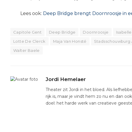
Lees ook:
Deep Bridge brengt Doornroosje in e
Capitole Gent
Deep Bridge
Doornroosje
Isabell
Lotte De Clerck
Maja Van Honsté
Stadsschouwburg
Walter Baele
Jordi Hemelaer
Theater zit Jordi in het bloed. Als liefhebb
rijk is, maar je vindt hem zo nu en dan oo
doel: het harde werk van creatieve gees