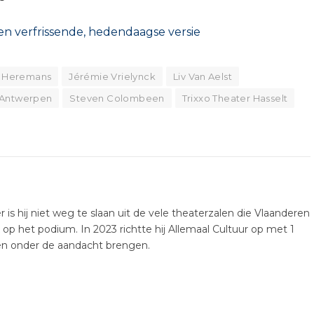
en verfrissende, hedendaagse versie
e Heremans
Jérémie Vrielynck
Liv Van Aelst
 Antwerpen
Steven Colombeen
Trixxo Theater Hasselt
er is hij niet weg te slaan uit de vele theaterzalen die Vlaanderen
k op het podium. In 2023 richtte hij Allemaal Cultuur op met 1
ten onder de aandacht brengen.