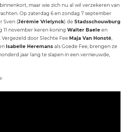
innenkort, maar wie zich nu al wil verzekeren van
e wachten. Op zaterdag 6 en zondag 7 september
r Sven (
Jérémie Vrielynck
) de
Stadsschouwburg
dag 11 november keren koning
Walter Baele
en
. Vergezeld door Slechte Fee
Maja Van Honsté
,
 en
Isabelle Heremans
als Goede Fee, brengen ze
honderd jaar lang te slapen in een vernieuwde,
e: