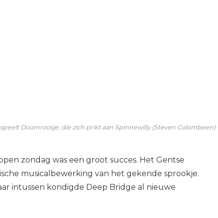
 speelt Doornroosje, die zich prikt aan Spinnewilly (Steven Colombeen)
open zondag was een groot succes. Het Gentse
sche musicalbewerking van het gekende sprookje.
 maar intussen kondigde Deep Bridge al nieuwe