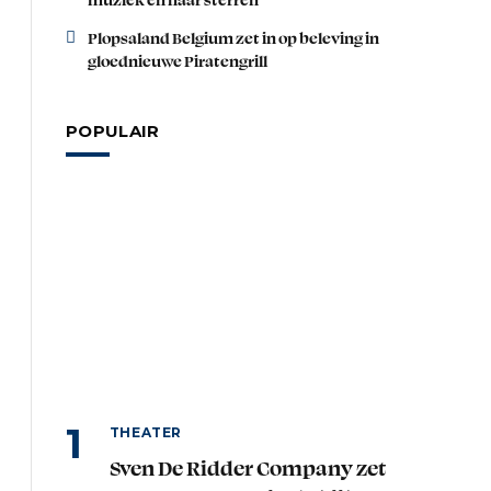
Plopsaland Belgium zet in op beleving in
gloednieuwe Piratengrill
POPULAIR
THEATER
Sven De Ridder Company zet