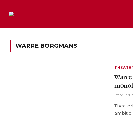
WARRE BORGMANS
THEATE
Warre 
monol
1 februari
Theater
ambitie,