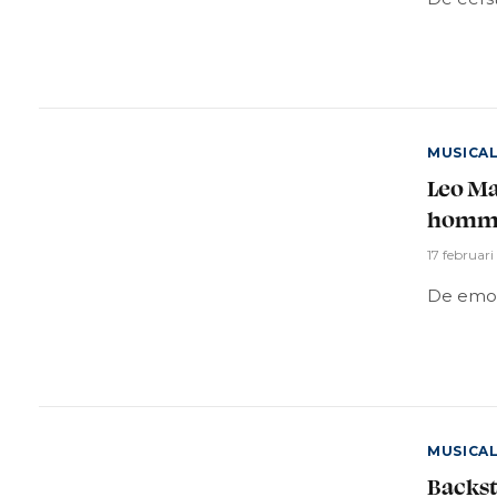
MUSICA
Leo Ma
homma
17 februar
De emoti
MUSICA
Backst