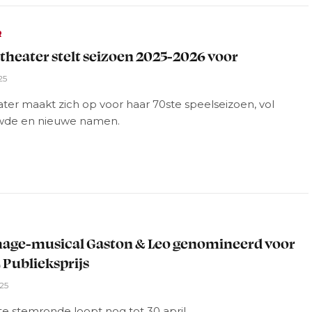
R
theater stelt seizoen 2025-2026 voor
25
ter maakt zich op voor haar 70ste speelseizoen, vol
wde en nieuwe namen.
L
ge-musical Gaston & Leo genomineerd voor
 Publieksprijs
025
e stemronde loopt nog tot 30 april.