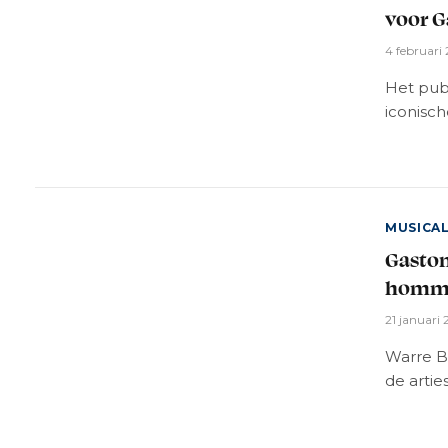
voor G
4 februari
Het pub
iconisch
MUSICA
Gaston
homma
21 januari
Warre B
de artie