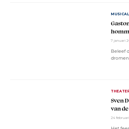
MUSICA
Gaston
homma
7 januari 
Beleef 
dromen 
THEATE
Sven D
van de
24 februar
Het fee