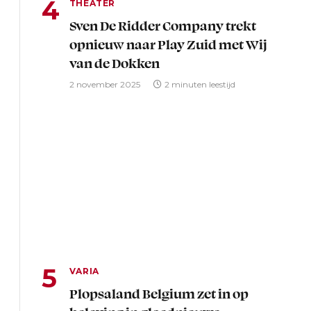
THEATER
Sven De Ridder Company trekt
opnieuw naar Play Zuid met Wij
van de Dokken
2 november 2025
2 minuten leestijd
VARIA
Plopsaland Belgium zet in op