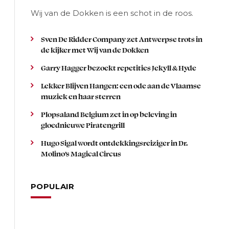
Wij van de Dokken is een schot in de roos.
Sven De Ridder Company zet Antwerpse trots in
de kijker met Wij van de Dokken
Garry Hagger bezoekt repetities Jekyll & Hyde
Lekker Blijven Hangen: een ode aan de Vlaamse
muziek en haar sterren
Plopsaland Belgium zet in op beleving in
gloednieuwe Piratengrill
Hugo Sigal wordt ontdekkingsreiziger in Dr.
Molino’s Magical Circus
POPULAIR