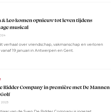
L
 & Leo komen opnieuw tot leven tijdens
ge musical
2024
dit verhaal over vriendschap, vakmanschap en verloren
vanaf 19 januari in Antwerpen en Gent.
R
e Ridder Company in première met De Mannen
 Golf
i 2023
stjaar van de Sven De Ridder Company is ingezet.