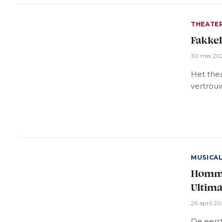
THEATE
Fakkel
30 mei 20
Het thea
vertrou
MUSICA
Homma
Ultima
26 april 2
De eerst