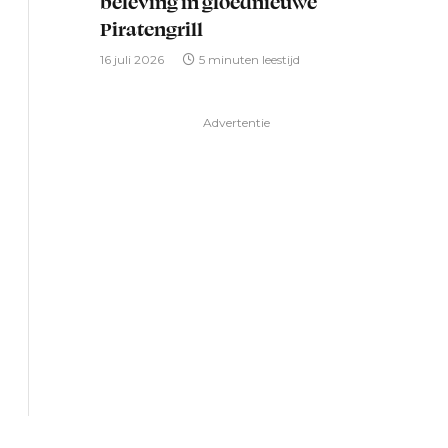
beleving in gloednieuwe
Piratengrill
16 juli 2026
5 minuten leestijd
Advertentie