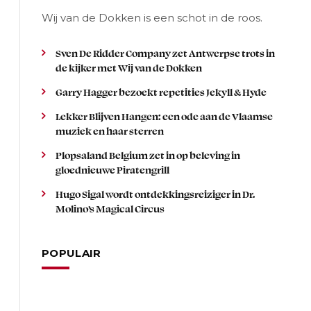
Wij van de Dokken is een schot in de roos.
Sven De Ridder Company zet Antwerpse trots in
de kijker met Wij van de Dokken
Garry Hagger bezoekt repetities Jekyll & Hyde
Lekker Blijven Hangen: een ode aan de Vlaamse
muziek en haar sterren
Plopsaland Belgium zet in op beleving in
gloednieuwe Piratengrill
Hugo Sigal wordt ontdekkingsreiziger in Dr.
Molino’s Magical Circus
POPULAIR