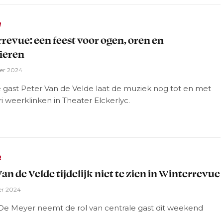
R
revue: een feest voor ogen, oren en
ieren
er 2024
e gast Peter Van de Velde laat de muziek nog tot en met
ri weerklinken in Theater Elckerlyc.
R
Van de Velde tijdelijk niet te zien in Winterrevue
er 2024
 De Meyer neemt de rol van centrale gast dit weekend