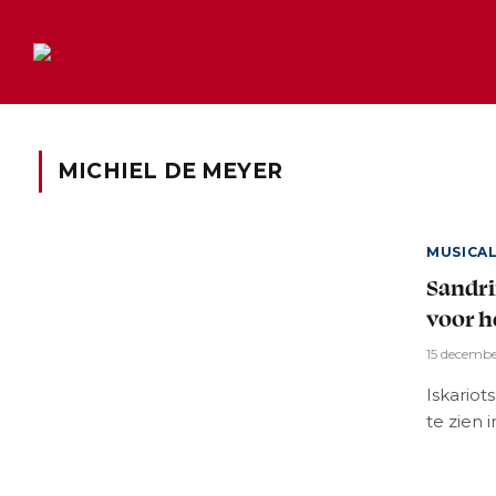
MICHIEL DE MEYER
MUSICA
Sandr
voor h
15 decemb
Iskariot
te zien 