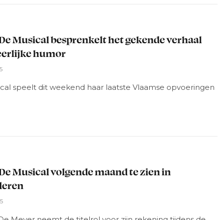
L
De Musical besprenkelt het gekende verhaal
erlijke humor
5
cal speelt dit weekend haar laatste Vlaamse opvoeringen
L
De Musical volgende maand te zien in
deren
5
De Meyer neemt de titelrol voor zijn rekening tijdens de