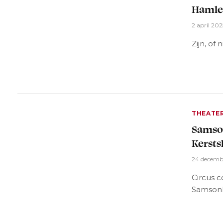
Hamle
2 april 202
Zijn, of
THEATE
Samson
Kerst
24 decemb
Circus 
Samsonh