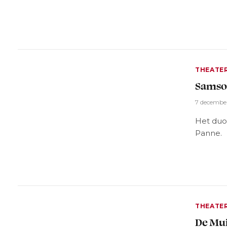
THEATE
Samson
7 decembe
Het duo 
Panne.
THEATE
De Mui