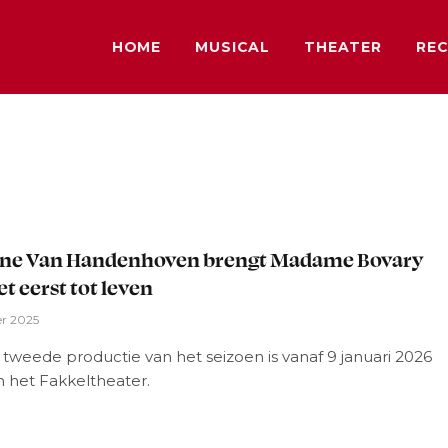
HOME
MUSICAL
THEATER
REC
L
ine Van Handenhoven brengt Madame Bovary
et eerst tot leven
er 2025
s tweede productie van het seizoen is vanaf 9 januari 2026
in het Fakkeltheater.