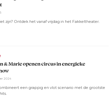
t
5
 niet zijn? Ontdek het vanaf vrijdag in het Fakkeltheater.
R
 & Marie openen circus in energieke
show
er 2024
combineert een grappig en vlot scenario met de grootste
its.