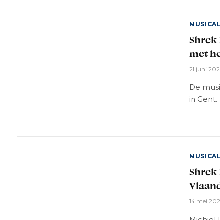
MUSICA
Shrek 
met he
21 juni 202
De musi
in Gent.
MUSICA
Shrek 
Vlaan
14 mei 202
Michiel 