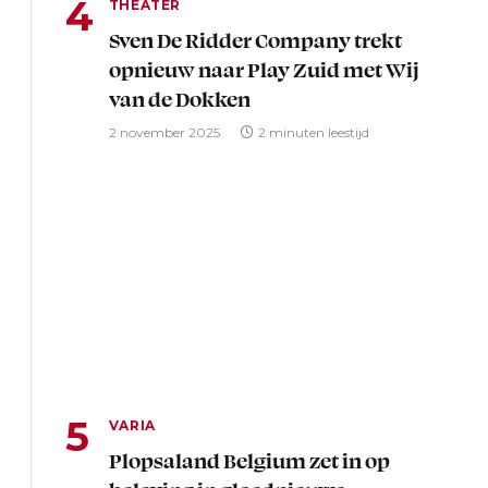
THEATER
Sven De Ridder Company trekt
opnieuw naar Play Zuid met Wij
van de Dokken
2 november 2025
2 minuten leestijd
VARIA
Plopsaland Belgium zet in op