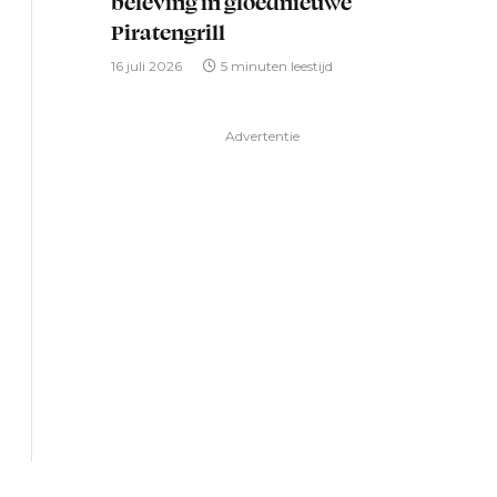
beleving in gloednieuwe
Piratengrill
16 juli 2026
5 minuten leestijd
Advertentie