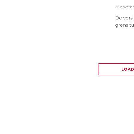
26 novemb
De vers
grens t
LOA