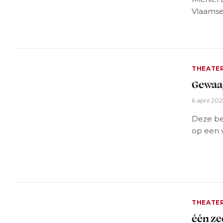
Vlaamse
THEATE
Gewaag
6 april 202
Deze be
op een 
THEATE
één ze