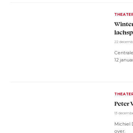
THEATE
Winter
lachsp
22 decemb
Central
12 janua
THEATE
Peter 
13 decemb
Michiel
over.