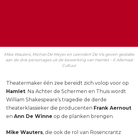
Mike Wauters, Michiel De Meyer en Leendert De Vis geven gestalte
aan de drie personages uit de bewerking van Hamlet - © Allemaal
Cultuur
Theatermaker één zee bereidt zich volop voor op
Hamlet
. Na Achter de Schermen en Thuis wordt
William Shakespeare’s tragedie de derde
theaterklassieker die producenten
Frank Aernout
en
Ann De Winne
op de planken brengen.
Mike Wauters
, die ook de rol van Rosencrantz