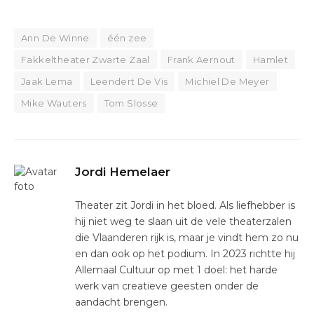
Ann De Winne
één zee
Fakkeltheater Zwarte Zaal
Frank Aernout
Hamlet
Jaak Lema
Leendert De Vis
Michiel De Meyer
Mike Wauters
Tom Slosse
Jordi Hemelaer
Theater zit Jordi in het bloed. Als liefhebber is
hij niet weg te slaan uit de vele theaterzalen
die Vlaanderen rijk is, maar je vindt hem zo nu
en dan ook op het podium. In 2023 richtte hij
Allemaal Cultuur op met 1 doel: het harde
werk van creatieve geesten onder de
aandacht brengen.