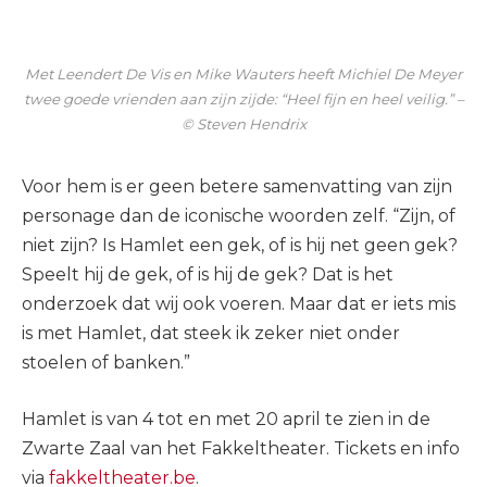
Met Leendert De Vis en Mike Wauters heeft Michiel De Meyer
twee goede vrienden aan zijn zijde: “Heel fijn en heel veilig.” –
© Steven Hendrix
Voor hem is er geen betere samenvatting van zijn
personage dan de iconische woorden zelf. “Zijn, of
niet zijn? Is Hamlet een gek, of is hij net geen gek?
Speelt hij de gek, of is hij de gek? Dat is het
onderzoek dat wij ook voeren. Maar dat er iets mis
is met Hamlet, dat steek ik zeker niet onder
stoelen of banken.”
Hamlet is van 4 tot en met 20 april te zien in de
Zwarte Zaal van het Fakkeltheater. Tickets en info
via
fakkeltheater.be
.