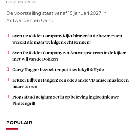
8 augustus 2026
De voorstelling staat vanaf 15 januari 2027 in
Antwerpen en Gent.
Sven De Ridder Company kijkt binnen in de haven: “Een
wereld die maar weinigen echt kennen”
Sven De Ridder Company zet Antwerpse trots in de kijker
met Wij van de Dokken
Garry Hagger bezoekt repetities Jekyll & Hyde
Lekker Blijven Hangen: een ode aan de Vlaamse muziek en
haar sterren
Plopsaland Belgium zet in op beleving in gloednieuwe
Piratengrill
POPULAIR