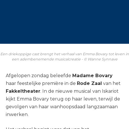
Een driekoppige cast brengt het verhaal van Emma Bovary tot leven in
een adembenemende musicalcreatie - © Wanne Synnave
Afgelopen zondag beleefde
Madame Bovary
haar feestelijke première in de
Rode Zaal
van het
Fakkeltheater
. In de nieuwe musical van Iskariot
kijkt Emma Bovary terug op haar leven, terwijl de
gevolgen van haar wanhoopsdaad langzaamaan
inwerken.