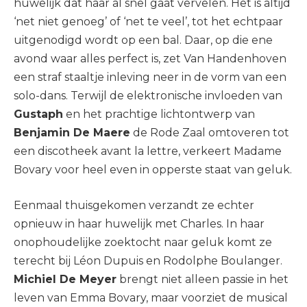
huwelijk dat haar al snel gaat vervelen. Het is altijd
‘net niet genoeg’ of ‘net te veel’, tot het echtpaar
uitgenodigd wordt op een bal. Daar, op die ene
avond waar alles perfect is, zet Van Handenhoven
een straf staaltje inleving neer in de vorm van een
solo-dans. Terwijl de elektronische invloeden van
Gustaph
en het prachtige lichtontwerp van
Benjamin De Maere
de Rode Zaal omtoveren tot
een discotheek avant la lettre, verkeert Madame
Bovary voor heel even in opperste staat van geluk.
Eenmaal thuisgekomen verzandt ze echter
opnieuw in haar huwelijk met Charles. In haar
onophoudelijke zoektocht naar geluk komt ze
terecht bij Léon Dupuis en Rodolphe Boulanger.
Michiel De Meyer
brengt niet alleen passie in het
leven van Emma Bovary, maar voorziet de musical