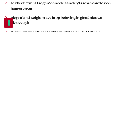
Lekker Blijven Hangen: een ode aan de Vlaamse muziek en
haar sterren
Plopsaland Belgium zet in op beleving in gloednieuwe
Piratengrill
Hugo Sigal wordt ontdekkingsreiziger in Dr. Molino’s
Magical Circus
POPULAIR