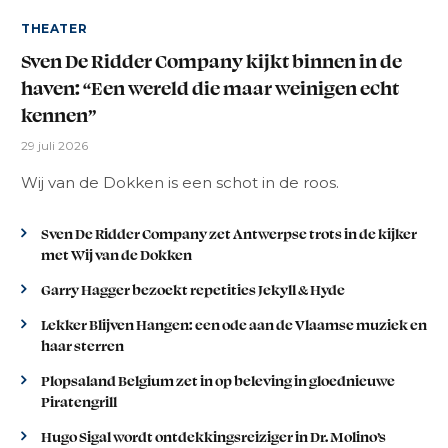
THEATER
Sven De Ridder Company kijkt binnen in de
haven: “Een wereld die maar weinigen echt
kennen”
29 juli 2026
Wij van de Dokken is een schot in de roos.
Sven De Ridder Company zet Antwerpse trots in de kijker
met Wij van de Dokken
Garry Hagger bezoekt repetities Jekyll & Hyde
Lekker Blijven Hangen: een ode aan de Vlaamse muziek en
haar sterren
Plopsaland Belgium zet in op beleving in gloednieuwe
Piratengrill
Hugo Sigal wordt ontdekkingsreiziger in Dr. Molino’s