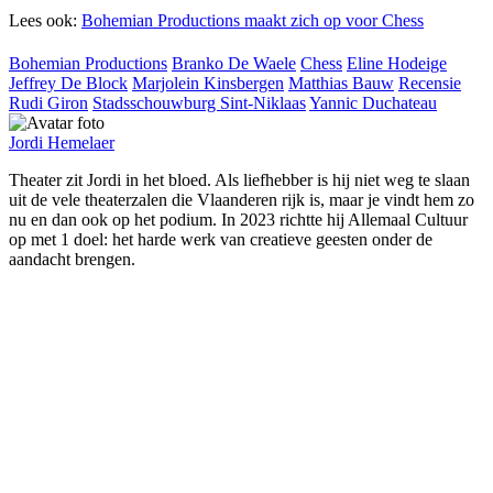
Lees ook:
Bohemian Productions maakt zich op voor Chess
Bohemian Productions
Branko De Waele
Chess
Eline Hodeige
Jeffrey De Block
Marjolein Kinsbergen
Matthias Bauw
Recensie
Rudi Giron
Stadsschouwburg Sint-Niklaas
Yannic Duchateau
Jordi Hemelaer
Theater zit Jordi in het bloed. Als liefhebber is hij niet weg te slaan
uit de vele theaterzalen die Vlaanderen rijk is, maar je vindt hem zo
nu en dan ook op het podium. In 2023 richtte hij Allemaal Cultuur
op met 1 doel: het harde werk van creatieve geesten onder de
aandacht brengen.