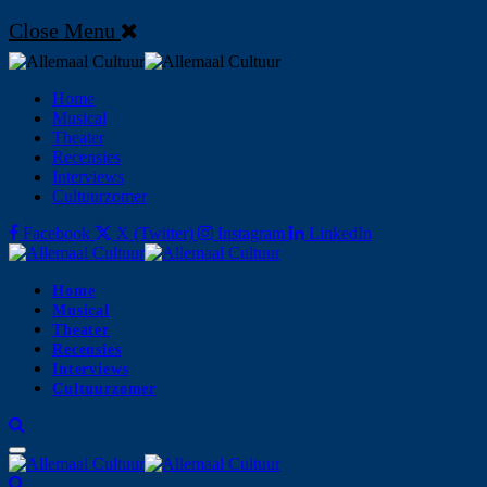
Close Menu
Home
Musical
Theater
Recensies
Interviews
Cultuurzomer
Facebook
X (Twitter)
Instagram
LinkedIn
Home
Musical
Theater
Recensies
Interviews
Cultuurzomer