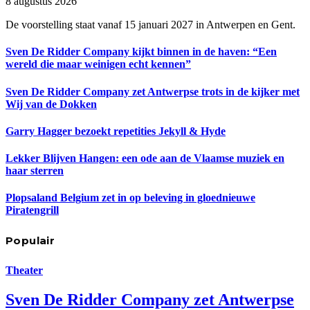
8 augustus 2026
De voorstelling staat vanaf 15 januari 2027 in Antwerpen en Gent.
Sven De Ridder Company kijkt binnen in de haven: “Een
wereld die maar weinigen echt kennen”
Sven De Ridder Company zet Antwerpse trots in de kijker met
Wij van de Dokken
Garry Hagger bezoekt repetities Jekyll & Hyde
Lekker Blijven Hangen: een ode aan de Vlaamse muziek en
haar sterren
Plopsaland Belgium zet in op beleving in gloednieuwe
Piratengrill
Populair
Theater
Sven De Ridder Company zet Antwerpse