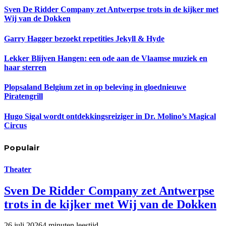
Sven De Ridder Company zet Antwerpse trots in de kijker met
Wij van de Dokken
Garry Hagger bezoekt repetities Jekyll & Hyde
Lekker Blijven Hangen: een ode aan de Vlaamse muziek en
haar sterren
Plopsaland Belgium zet in op beleving in gloednieuwe
Piratengrill
Hugo Sigal wordt ontdekkingsreiziger in Dr. Molino’s Magical
Circus
Populair
Theater
Sven De Ridder Company zet Antwerpse
trots in de kijker met Wij van de Dokken
26 juli 2026
4 minuten leestijd