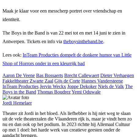
Maak je klaar voor een messcherp portret over vriendschap en
identiteit.
The Boys in the Band is van 22 mei tot en met 14 juni te zien in
Antwerpen. Tickets en info via
theboysintheband.be
.
Lees ook:
InTeam Producties dompelt de donkere humor van Little
Shop of Horrors onder in een kleurrijk bad
Aaron De Veene
Bas Bossaerts
Brecht Callewaert
Dieter Verhaegen
Fakkeltheater Zwarte Zaal
Gijs de Corte
Hannes Vandersteene
InTeam Producties
Jervin Weckx
Joppe Dekoker
Niels de Valk
The
Boys in the Band
Thomas Boudrez
Yemi Oduwale
Jordi Hemelaer
Theater zit Jordi in het bloed. Als liefhebber is hij niet weg te slaan
uit de vele theaterzalen die Vlaanderen rijk is, maar je vindt hem zo
nu en dan ook op het podium. In 2023 richtte hij Allemaal Cultuur
op met 1 doel: het harde werk van creatieve geesten onder de
aandacht brengen.