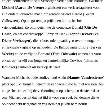
en een confronterend spel verborgen verlangens blootlegt. Gastheer
Michael (
Aaron De Veene
) organiseert een verjaardagsfeest voor
zijn oudere, cynische maar intrigerende vriend Harold (Brecht
Callewaert). Op de gastenlijst prijkt een bonte, hechte
vriendenkring. Zo ontmoeten we de complexe Donald (
Gijs De
Corte
) en het conflictkoppel Larry en Henk (
Joppe Dekoker
en
Dieter Verhaegen
), die er botsende opvattingen over monogamie
en seksuele vrijheid op nahouden. De flamboyante Emory (
Jervin
Weckx
) en de verfijnde Bernard (
Yemi Oduwale
) nemen het voor
elkaar op, terwijl een jonge en aantrekkelijke Cowboy (
Thomas
Boudrez
) aantreedt als kers op de taart.
Wanneer Michaels oude studievriend Alain (
Hannes Vandersteene
)
plots opduikt, komt hij terecht in een wereld die hij niet wil zien. Als
enige ‘hetero’ zet hij de verhoudingen op scherp, en de sfeer slaat
om. Michael besluit dat het tijd is voor een spel: bel degene die je
ooit echt hebt liefgehad en zeg hem dat je van hem houdt.