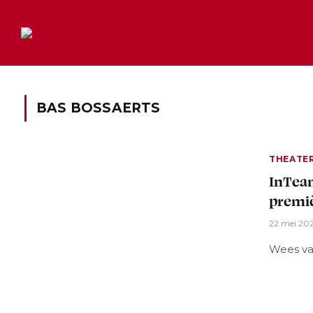
BAS BOSSAERTS
THEATE
InTeam
premiè
22 mei 20
Wees va