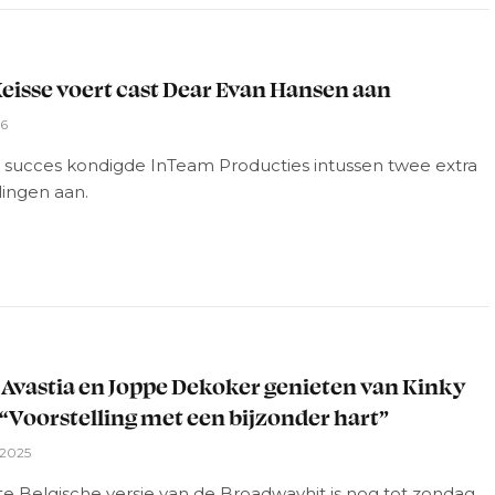
L
eisse voert cast Dear Evan Hansen aan
26
succes kondigde InTeam Producties intussen twee extra
lingen aan.
L
 Avastia en Joppe Dekoker genieten van Kinky
 “Voorstelling met een bijzonder hart”
 2025
e Belgische versie van de Broadwayhit is nog tot zondag