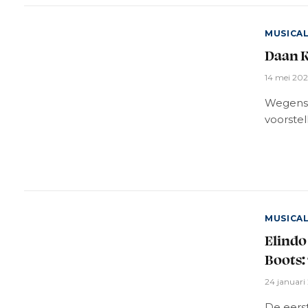
MUSICA
Daan K
14 mei 20
Wegens 
voorstel
MUSICA
Elindo
Boots:
24 januari
De eerst