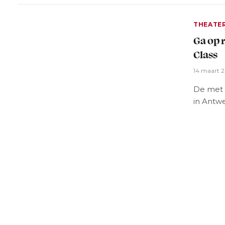
THEATE
Ga op 
Class
14 maart 
De met 
in Antw