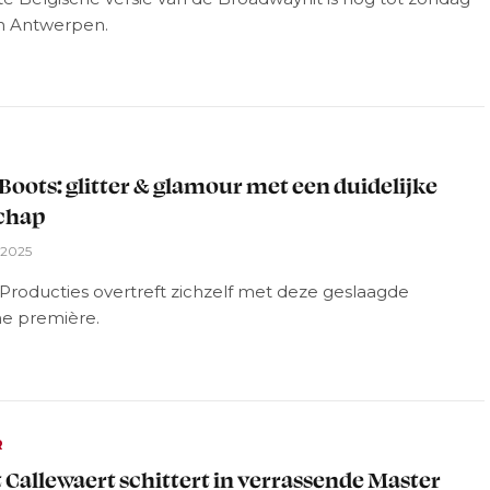
in Antwerpen.
L
Boots: glitter & glamour met een duidelijke
chap
 2025
Producties overtreft zichzelf met deze geslaagde
he première.
R
 Callewaert schittert in verrassende Master