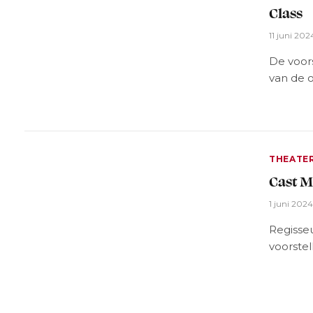
Class
11 juni 202
De voors
van de o
THEATE
Cast M
1 juni 202
Regisse
voorstel