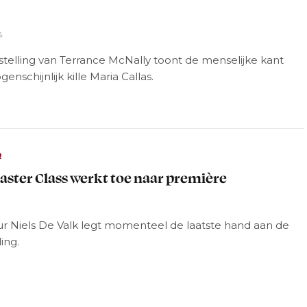
4
telling van Terrance McNally toont de menselijke kant
genschijnlijk kille Maria Callas.
R
aster Class werkt toe naar première
4
ur Niels De Valk legt momenteel de laatste hand aan de
ling.