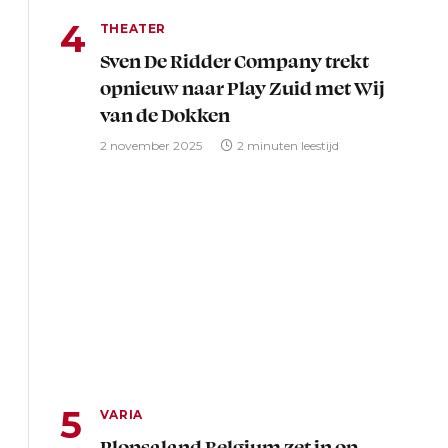
THEATER
Sven De Ridder Company trekt
opnieuw naar Play Zuid met Wij
van de Dokken
2 november 2025
2 minuten leestijd
VARIA
Plopsaland Belgium zet in op