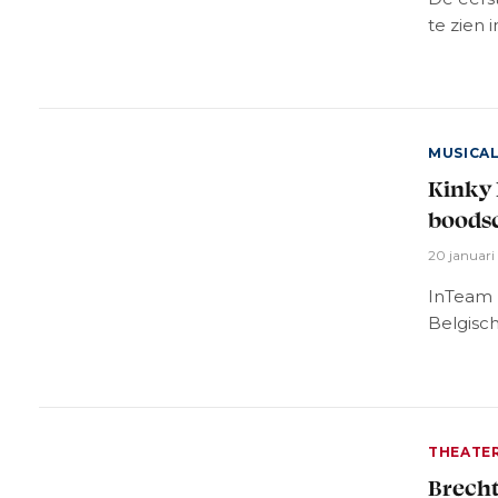
te zien 
MUSICA
Kinky 
boods
20 januari
InTeam 
Belgisc
THEATE
Brecht