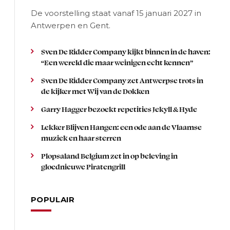
De voorstelling staat vanaf 15 januari 2027 in
Antwerpen en Gent.
Sven De Ridder Company kijkt binnen in de haven:
“Een wereld die maar weinigen echt kennen”
Sven De Ridder Company zet Antwerpse trots in
de kijker met Wij van de Dokken
Garry Hagger bezoekt repetities Jekyll & Hyde
Lekker Blijven Hangen: een ode aan de Vlaamse
muziek en haar sterren
Plopsaland Belgium zet in op beleving in
gloednieuwe Piratengrill
POPULAIR