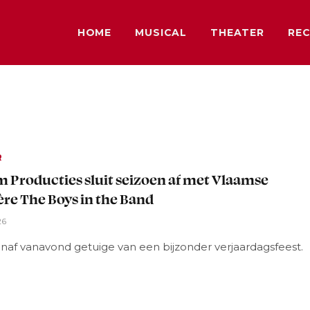
HOME
MUSICAL
THEATER
REC
R
 Producties sluit seizoen af met Vlaamse
re The Boys in the Band
26
naf vanavond getuige van een bijzonder verjaardagsfeest.