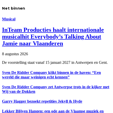
Net binnen
Musical
InTeam Producties haalt internationale
musicalhit Everybody’s Talking About
Jamie naar Vlaanderen
8 augustus 2026
De voorstelling staat vanaf 15 januari 2027 in Antwerpen en Gent.
Sven De Ridder Company kijkt binnen in de haven: “Een
wereld die maar weinigen echt kennen”
Sven De Ridder Company zet Antwerpse trots in de kijker met
Wij van de Dokken
Garry Hagger bezoekt repetities Jekyll & Hyde
Lekker Blijven Hangen: een ode aan de Vlaamse muziek en