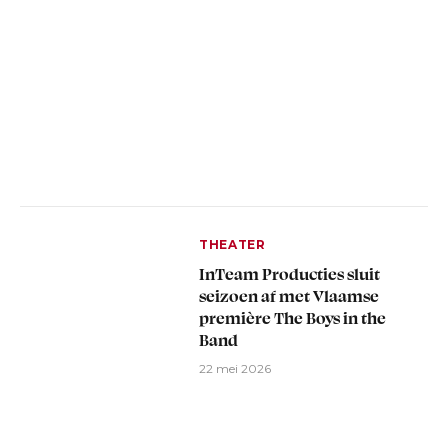
THEATER
InTeam Producties sluit
seizoen af met Vlaamse
première The Boys in the
Band
22 mei 2026