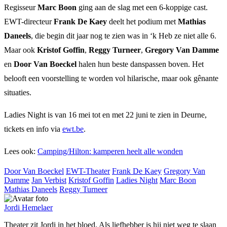
Regisseur
Marc Boon
ging aan de slag met een 6-koppige cast.
EWT-directeur
Frank De Kaey
deelt het podium met
Mathias
Daneels
, die begin dit jaar nog te zien was in ‘k Heb ze niet alle 6.
Maar ook
Kristof Goffin
,
Reggy Turneer
,
Gregory Van Damme
en
Door Van Boeckel
halen hun beste danspassen boven. Het
belooft een voorstelling te worden vol hilarische, maar ook gênante
situaties.
Ladies Night is van 16 mei tot en met 22 juni te zien in Deurne,
tickets en info via
ewt.be
.
Lees ook:
Camping/Hilton: kamperen heelt alle wonden
Door Van Boeckel
EWT-Theater
Frank De Kaey
Gregory Van
Damme
Jan Verbist
Kristof Goffin
Ladies Night
Marc Boon
Mathias Daneels
Reggy Turneer
Jordi Hemelaer
Theater zit Jordi in het bloed. Als liefhebber is hij niet weg te slaan