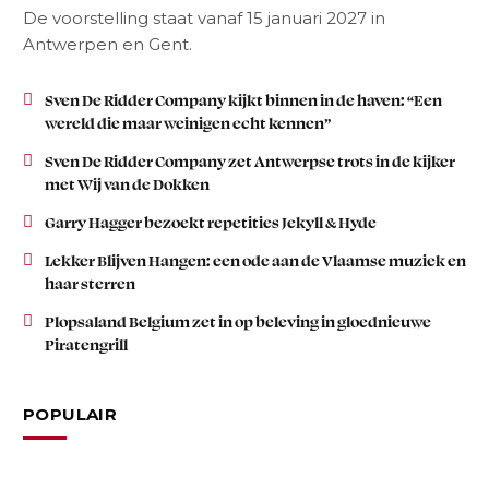
De voorstelling staat vanaf 15 januari 2027 in
Antwerpen en Gent.
Sven De Ridder Company kijkt binnen in de haven: “Een
wereld die maar weinigen echt kennen”
Sven De Ridder Company zet Antwerpse trots in de kijker
met Wij van de Dokken
Garry Hagger bezoekt repetities Jekyll & Hyde
Lekker Blijven Hangen: een ode aan de Vlaamse muziek en
haar sterren
Plopsaland Belgium zet in op beleving in gloednieuwe
Piratengrill
POPULAIR