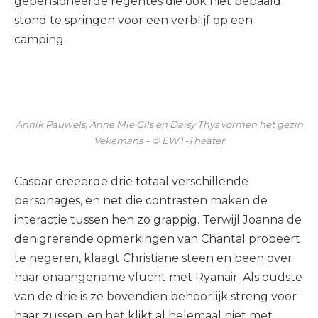
gepensioneerde regentes die ook niet bepaald
stond te springen voor een verblijf op een
camping.
Annik Pauwels, Anne Mie Gils en Daisy Thys vormen het gezin
Vekemans – © EWT-Theater
Caspar creëerde drie totaal verschillende
personages, en net die contrasten maken de
interactie tussen hen zo grappig. Terwijl Joanna de
denigrerende opmerkingen van Chantal probeert
te negeren, klaagt Christiane steen en been over
haar onaangename vlucht met Ryanair. Als oudste
van de drie is ze bovendien behoorlijk streng voor
haar zussen, en het klikt al helemaal niet met