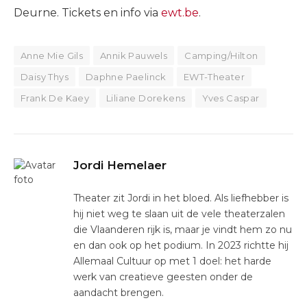
Deurne. Tickets en info via
ewt.be
.
Anne Mie Gils
Annik Pauwels
Camping/Hilton
Daisy Thys
Daphne Paelinck
EWT-Theater
Frank De Kaey
Liliane Dorekens
Yves Caspar
Jordi Hemelaer
Theater zit Jordi in het bloed. Als liefhebber is
hij niet weg te slaan uit de vele theaterzalen
die Vlaanderen rijk is, maar je vindt hem zo nu
en dan ook op het podium. In 2023 richtte hij
Allemaal Cultuur op met 1 doel: het harde
werk van creatieve geesten onder de
aandacht brengen.