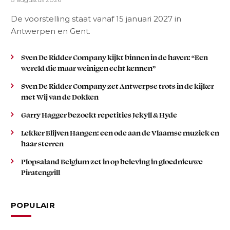
De voorstelling staat vanaf 15 januari 2027 in
Antwerpen en Gent.
Sven De Ridder Company kijkt binnen in de haven: “Een
wereld die maar weinigen echt kennen”
Sven De Ridder Company zet Antwerpse trots in de kijker
met Wij van de Dokken
Garry Hagger bezoekt repetities Jekyll & Hyde
Lekker Blijven Hangen: een ode aan de Vlaamse muziek en
haar sterren
Plopsaland Belgium zet in op beleving in gloednieuwe
Piratengrill
POPULAIR