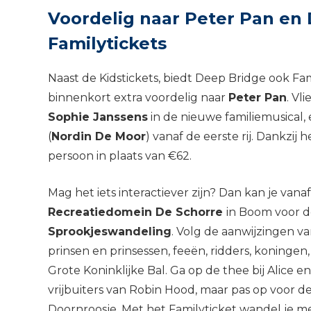
Voordelig naar Peter Pan en 
Familytickets
Naast de Kidstickets, biedt Deep Bridge ook Fam
binnenkort extra voordelig naar
Peter Pan
. Vl
Sophie Janssens
in de nieuwe familiemusical, 
(
Nordin De Moor
) vanaf de eerste rij. Dankzij 
persoon in plaats van €62.
Mag het iets interactiever zijn? Dan kan je van
Recreatiedomein De Schorre
in Boom voor 
Sprookjeswandeling
. Volg de aanwijzingen 
prinsen en prinsessen, feeën, ridders, koninge
Grote Koninklijke Bal. Ga op de thee bij Alice
vrijbuiters van Robin Hood, maar pas op voor d
Doornroosje. Met het Familyticket wandel je mee