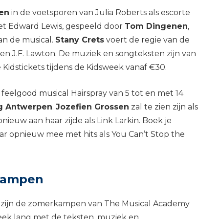
en
in de voetsporen van Julia Roberts als escorte
et Edward Lewis, gespeeld door
Tom Dingenen
,
an de musical.
Stany Crets
voert de regie van de
l en J.F. Lawton. De muziek en songteksten zijn van
idstickets tijdens de Kidsweek vanaf €30.
e feelgood musical Hairspray van 5 tot en met 14
g Antwerpen
.
Jozefien Grossen
zal te zien zijn als
nieuw aan haar zijde als Link Larkin. Boek je
ar opnieuw mee met hits als You Can’t Stop the
rkampen
 Dan zijn de zomerkampen van The Musical Academy
week lang met de teksten, muziek en