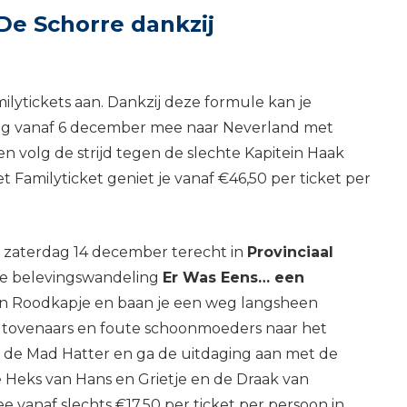
De Schorre dankzij
ilytickets aan. Dankzij deze formule kan je
ieg vanaf 6 december mee naar Neverland met
en volg de strijd tegen de slechte Kapitein Haak
het Familyticket geniet je vanaf €46,50 per ticket per
af zaterdag 14 december terecht in
Provinciaal
de belevingswandeling
Er Was Eens… een
van Roodkapje en baan je een weg langsheen
n, tovenaars en foute schoonmoeders naar het
 en de Mad Hatter en ga de uitdaging aan met de
e Heks van Hans en Grietje en de Draak van
 vanaf slechts €17,50 per ticket per persoon in