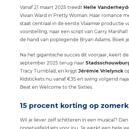
Vanaf 21 maart 2025 treedt
Helle Vanderheyd
Vivian Ward in Pretty Woman. Haar romance m
staat centraal in de eerste Vlaamse productie v
voorstelling, naar een script van Garry Marshal
de hand van poplegende Bryan Adams. Boek je K
Na het gigantische succes dit voorjaar, keert d
september 2025 terug naar
Stadsschouwbur
Tracy Turnblad, en krijgt
Jérémie Vrielynck
op
Kidstickets nu vanaf €35 en swing volgend naja
Beat en Welcome to the Sixties.
15 procent korting op zome
Wil je liever zelf schitteren in een musical?
ongetwijfeld iets voor jou. Je werkt een hele 