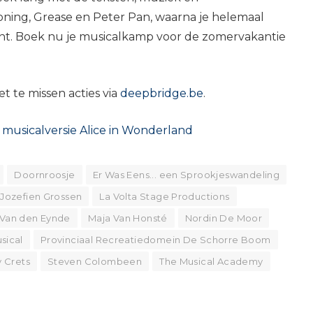
ing, Grease en Peter Pan, waarna je helemaal
ent. Boek nu je musicalkamp voor de zomervakantie
 te missen acties via
deepbridge.be
.
musicalversie Alice in Wonderland
Doornroosje
Er Was Eens... een Sprookjeswandeling
Jozefien Grossen
La Volta Stage Productions
 Van den Eynde
Maja Van Honsté
Nordin De Moor
sical
Provinciaal Recreatiedomein De Schorre Boom
 Crets
Steven Colombeen
The Musical Academy