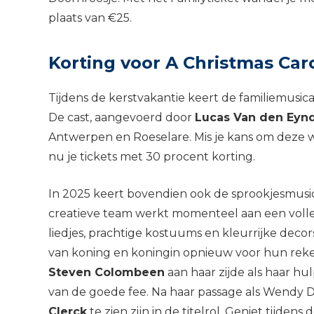
plaats van €25.
Korting voor A Christmas Car
Tijdens de kerstvakantie keert de familiemusic
De cast, aangevoerd door
Lucas Van den Eyn
Antwerpen en Roeselare. Mis je kans om deze w
nu je tickets met 30 procent korting.
In 2025 keert bovendien ook de sprookjesmusi
creatieve team werkt momenteel aan een volle
liedjes, prachtige kostuums en kleurrijke decor
van koning en koningin opnieuw voor hun reke
Steven Colombeen
aan haar zijde als haar hul
van de goede fee. Na haar passage als Wendy Da
Clerck
te zien zijn in de titelrol. Geniet tijden