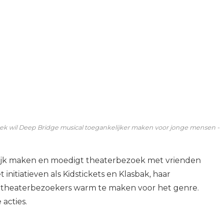
k wil Deep Bridge musical toegankelijker maken voor jonge mensen 
lijk maken en moedigt theaterbezoek met vrienden
 initiatieven als Kidstickets en Klasbak, haar
 theaterbezoekers warm te maken voor het genre.
 acties.