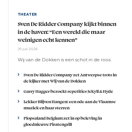
THEATER
Sven De Ridder Company kijkt binnen
in de haven: “Een wereld die maar
weinigen echt kennen”
29 juli 2026
Wij van de Dokken is een schot in de roos.
Sven De Ridder Company zet Antwerpse trots in
de kijker met Wij van de Dokken
Garry Hagger bezoekt repetities Jekyll & Hyde
Lekker Blijven Hangen: een ode aan de Vlaamse
muziek en haar sterren
Plopsaland Belgium zet in op beleving in
gloednieuwe Piratengrill