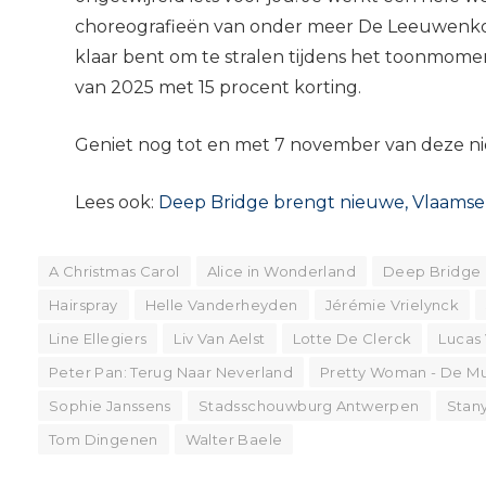
choreografieën van onder meer De Leeuwenkon
klaar bent om te stralen tijdens het toonmom
van 2025 met 15 procent korting.
Geniet nog tot en met 7 november van deze niet
Lees ook:
Deep Bridge brengt nieuwe, Vlaamse 
A Christmas Carol
Alice in Wonderland
Deep Bridge
Hairspray
Helle Vanderheyden
Jérémie Vrielynck
Line Ellegiers
Liv Van Aelst
Lotte De Clerck
Lucas
Peter Pan: Terug Naar Neverland
Pretty Woman - De Mu
Sophie Janssens
Stadsschouwburg Antwerpen
Stany
Tom Dingenen
Walter Baele