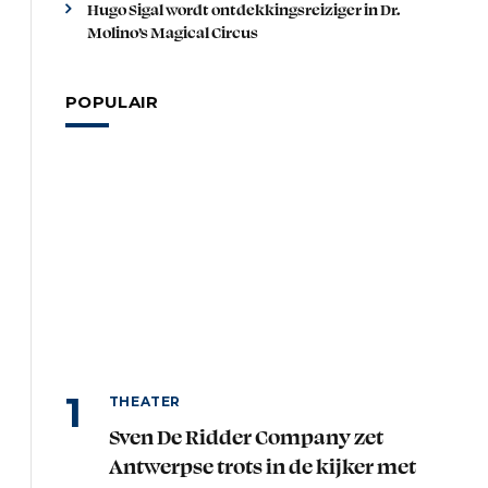
Hugo Sigal wordt ontdekkingsreiziger in Dr.
Molino’s Magical Circus
POPULAIR
THEATER
Sven De Ridder Company zet
Antwerpse trots in de kijker met