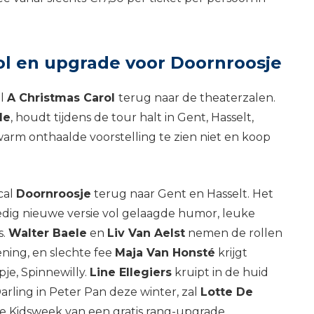
ol en upgrade voor Doornroosje
al
A Christmas Carol
terug naar de theaterzalen.
de
, houdt tijdens de tour halt in Gent, Hasselt,
arm onthaalde voorstelling te zien niet en koop
cal
Doornroosje
terug naar Gent en Hasselt. Het
dig nieuwe versie vol gelaagde humor, leuke
s.
Walter Baele
en
Liv Van Aelst
nemen de rollen
ning, en slechte fee
Maja Van Honsté
krijgt
pje, Spinnewilly.
Line Ellegiers
kruipt in de huid
rling in Peter Pan deze winter, zal
Lotte De
s de Kidsweek van een gratis rang-upgrade.