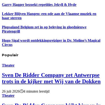
Garry Hagger bezoekt repetities Jekyll & Hyde
Lekker Blijven Hangen: een ode aan de Vlaamse muziek en
haar sterren
Plopsaland Belgium zet in op beleving in gloednieuwe
Piratengrill
Hugo Sigal wordt ontdekkingsreiziger in Dr. Molino’s Magical
Circus
Populair
Theater
Sven De Ridder Company zet Antwerpse
trots in de kijker met Wij van de Dokken
26 juli 2026
4 minuten leestijd
Theater