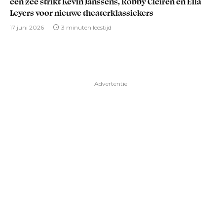
één zee strikt Kevin Janssens, Robby Cleiren en Ella
Leyers voor nieuwe theaterklassiekers
17 juni 2026
3 minuten leestijd
Advertentie