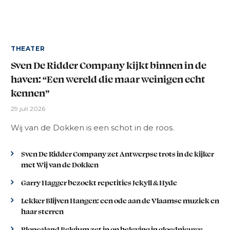
THEATER
Sven De Ridder Company kijkt binnen in de
haven: “Een wereld die maar weinigen echt
kennen”
29 juli 2026
Wij van de Dokken is een schot in de roos.
Sven De Ridder Company zet Antwerpse trots in de kijker
met Wij van de Dokken
Garry Hagger bezoekt repetities Jekyll & Hyde
Lekker Blijven Hangen: een ode aan de Vlaamse muziek en
haar sterren
Plopsaland Belgium zet in op beleving in gloednieuwe