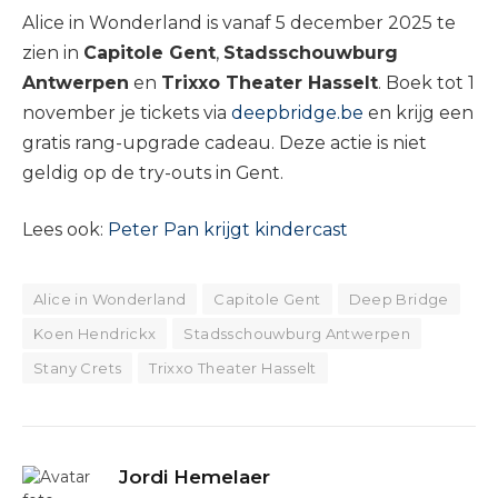
Alice in Wonderland is vanaf 5 december 2025 te
zien in
Capitole Gent
,
Stadsschouwburg
Antwerpen
en
Trixxo Theater Hasselt
. Boek tot 1
november je tickets via
deepbridge.be
en krijg een
gratis rang-upgrade cadeau. Deze actie is niet
geldig op de try-outs in Gent.
Lees ook:
Peter Pan krijgt kindercast
Alice in Wonderland
Capitole Gent
Deep Bridge
Koen Hendrickx
Stadsschouwburg Antwerpen
Stany Crets
Trixxo Theater Hasselt
Jordi Hemelaer