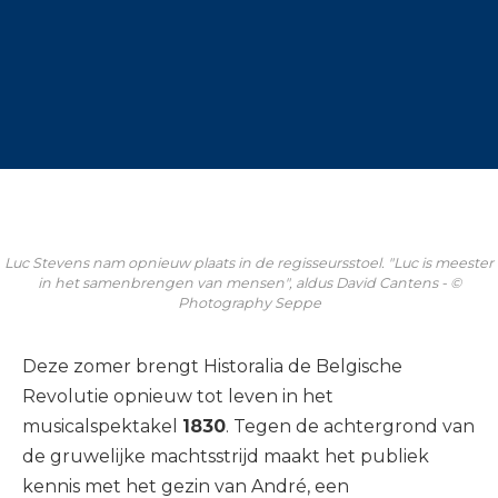
Luc Stevens nam opnieuw plaats in de regisseursstoel. "Luc is meester
in het samenbrengen van mensen", aldus David Cantens - ©
Photography Seppe
Deze zomer brengt Historalia de Belgische
Revolutie opnieuw tot leven in het
musicalspektakel
1830
. Tegen de achtergrond van
de gruwelijke machtsstrijd maakt het publiek
kennis met het gezin van André, een