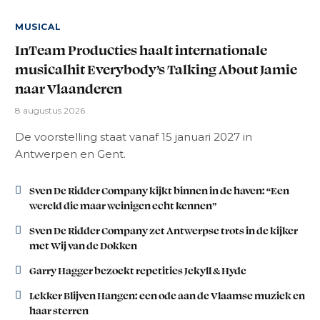
MUSICAL
InTeam Producties haalt internationale
musicalhit Everybody’s Talking About Jamie
naar Vlaanderen
8 augustus 2026
De voorstelling staat vanaf 15 januari 2027 in
Antwerpen en Gent.
Sven De Ridder Company kijkt binnen in de haven: “Een
wereld die maar weinigen echt kennen”
Sven De Ridder Company zet Antwerpse trots in de kijker
met Wij van de Dokken
Garry Hagger bezoekt repetities Jekyll & Hyde
Lekker Blijven Hangen: een ode aan de Vlaamse muziek en
haar sterren