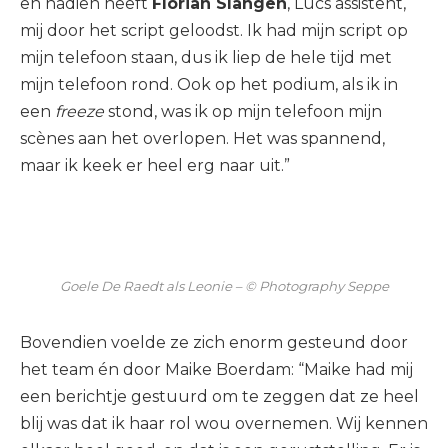
en nadien heeft
Florian Slangen
, Lucs assistent,
mij door het script geloodst. Ik had mijn script op
mijn telefoon staan, dus ik liep de hele tijd met
mijn telefoon rond. Ook op het podium, als ik in
een
freeze
stond, was ik op mijn telefoon mijn
scènes aan het overlopen. Het was spannend,
maar ik keek er heel erg naar uit.”
Goele De Raedt als Leonie – © Photography Seppe
Bovendien voelde ze zich enorm gesteund door
het team én door Maike Boerdam: “Maike had mij
een berichtje gestuurd om te zeggen dat ze heel
blij was dat ik haar rol wou overnemen. Wij kennen