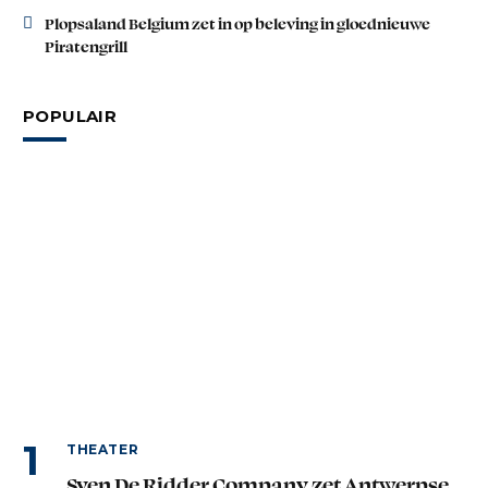
Plopsaland Belgium zet in op beleving in gloednieuwe
Piratengrill
POPULAIR
THEATER
Sven De Ridder Company zet Antwerpse