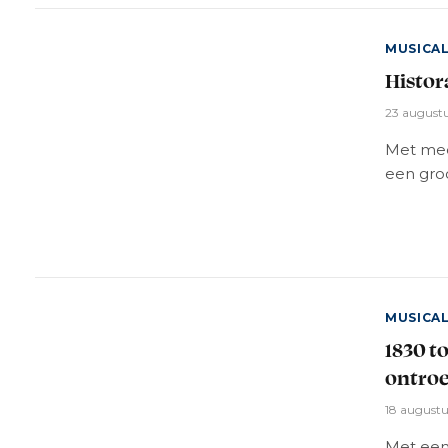
MUSICA
Histor
23 august
Met mee
een gro
MUSICA
1830 t
ontro
18 august
Met een