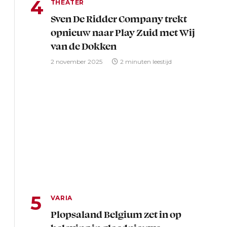
THEATER
Sven De Ridder Company trekt
opnieuw naar Play Zuid met Wij
van de Dokken
2 november 2025
2 minuten leestijd
VARIA
Plopsaland Belgium zet in op