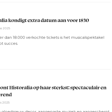
L
alia kondigt extra datum aan voor 1830
us 2025
r dan 18.000 verkochte tickets is het musicalspektakel
ot succes.
L
oont Historalia op haar sterkst: spectaculair en
erend
us 2025
 gloednieuw decor, aangepaste muziek en aangescherpt