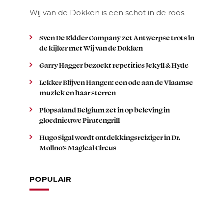
Wij van de Dokken is een schot in de roos.
Sven De Ridder Company zet Antwerpse trots in
de kijker met Wij van de Dokken
Garry Hagger bezoekt repetities Jekyll & Hyde
Lekker Blijven Hangen: een ode aan de Vlaamse
muziek en haar sterren
Plopsaland Belgium zet in op beleving in
gloednieuwe Piratengrill
Hugo Sigal wordt ontdekkingsreiziger in Dr.
Molino’s Magical Circus
POPULAIR