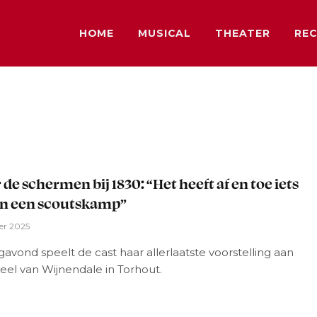
HOME
MUSICAL
THEATER
REC
L
 de schermen bij 1830: “Het heeft af en toe iets
an een scoutskamp”
er 2025
avond speelt de cast haar allerlaatste voorstelling aan
eel van Wijnendale in Torhout.