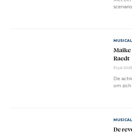
scenario
MUSICA
Maike 
Raedt
31 juli 202
De actri
om zich 
MUSICA
De rev