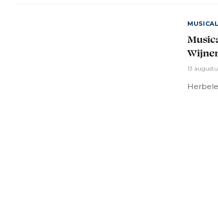
MUSICA
Musica
Wijne
13 august
Herbelee