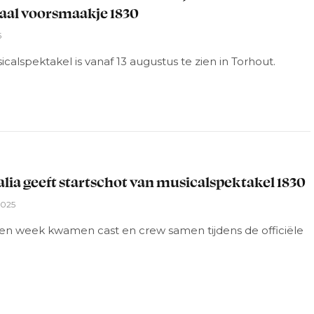
al voorsmaakje 1830
5
calspektakel is vanaf 13 augustus te zien in Torhout.
L
alia geeft startschot van musicalspektakel 1830
2025
en week kwamen cast en crew samen tijdens de officiële