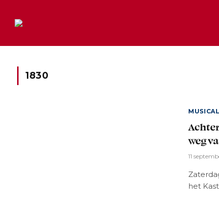
1830
MUSICA
Achter
weg v
11 septemb
Zaterdag
het Kast