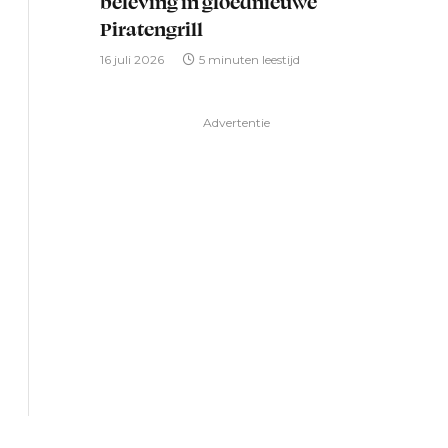
beleving in gloednieuwe
Piratengrill
16 juli 2026
5 minuten leestijd
Advertentie