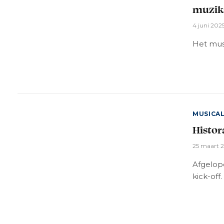
muzika
4 juni 202
Het musi
MUSICA
Histor
25 maart 
Afgelop
kick-off.