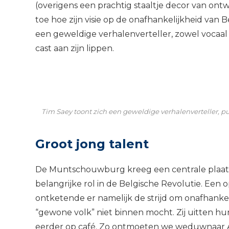
(overigens een prachtig staaltje decor van on
toe hoe zijn visie op de onafhankelijkheid van 
een geweldige verhalenverteller, zowel vocaal a
cast aan zijn lippen.
Tim Saey toont zich een geweldige verhalenverteller, p
Groot jong talent
De Muntschouwburg kreeg een centrale plaats
belangrijke rol in de Belgische Revolutie. Een
ontketende er namelijk de strijd om onafhanke
“gewone volk” niet binnen mocht. Zij uitten h
eerder op café. Zo ontmoeten we weduwnaar An