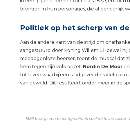
in een gigantische productie als 1830, en toch d
brengen in hun personages, die al behoorlijk w
Politiek op het scherp van d
Aan de andere kant van de strijd om onafhanke
aangestuurd door Koning Willem I. Hoewel hij 
meedogenloze heerser, toont de musical dat zij
hem tegen zijn volk opzet.
Nordin De Moor
e
tot leven waarbij een raadgever de radeloze 
van geweld. Dit resulteert onder meer in de s
1830 brengt een prachtig politiek spel tot leven tussen