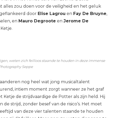
 alles zou doen voor de veiligheid en het geluk
 geflankeerd door
Elise Lagrou
en
Fay De Bruyne
,
selen, en
Mauro Degroote
en
Jerome De
 Ketje.
digen, weten zich feilloos staande te houden in deze immense
 Photography Seppe
 Vlaanderen nog heel wat jong musicaltalent
heurend, intiem moment zorgt wanneer ze het graf
etje de strijdvaardige de Potter als zijn held. Hij
de strijd, zonder besef van de risico’s. Het moet
eeftijd van deze vier talenten staande te houden