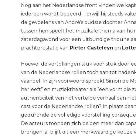
Nog aan het Nederlandse front vinden we kapi
iedereen wordt begeerd. Terwijl hij steeds vake
de gevoelens van André’s oudste dochter Anna
tussen hen speelt het muzikale thema van hun 
zaterdagavond voor een uitbundige tribune a
prachtprestatie van
Pieter Casteleyn
en
Lott
Hoewel de vertolkingen stuk voor stuk doorlee
van de Nederlandse rollen toch aan tot nadenke
vaandel. In zijn voorwoord spreekt Simon de M
herleeft” en muziektheater als “een vorm die 
authenticiteit van het vertelde verhaal dan n
cast voor de Nederlandse rollen? In plaats da
gedurende de volledige voorstelling conseque
De acteurs toonden zich beiden meer dan capa
brengen, al blijft dit een merkwaardige keuze 