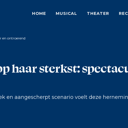
HOME
MUSICAL
THEATER
REC
ir en ontroerend
op haar sterkst: spectac
k en aangescherpt scenario voelt deze hernemin