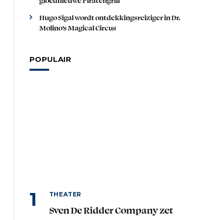
Hugo Sigal wordt ontdekkingsreiziger in Dr.
Molino’s Magical Circus
POPULAIR
THEATER
Sven De Ridder Company zet