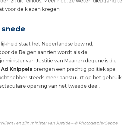
oen zij dit feilloos. Meer nog: ze weten diepgang te
at voor de kiezen kregen.
e snede
lijkheid staat het Nederlandse bewind,
door de Belgen aanzien wordt als de
n minister van Justitie van Maanen degene is die
n
Ad Knippels
brengen een prachtig politiek spel
machthebber steeds meer aanstuurt op het gebruik
pectaculaire opening van het tweede deel.
 Willem I en zijn minister van Justitie – © Photography Seppe