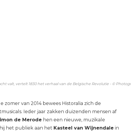
acht valt, vertelt 1830 het verhaal van de Belgische Revolutie - © Phot
e zomer van 2014 bewees Historalia zich de
tmusicals. Ieder jaar zakken duizenden mensen af
imon de Merode
hen een nieuwe, muzikale
 hij het publiek aan het
Kasteel van Wijnendale
in