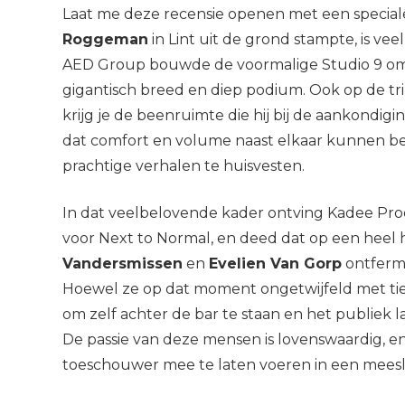
Laat me deze recensie openen met een special
Roggeman
in Lint uit de grond stampte, is ve
AED Group bouwde de voormalige Studio 9 om
gigantisch breed en diep podium. Ook op de tri
krijg je de beenruimte die hij bij de aankondi
dat comfort en volume naast elkaar kunnen bes
prachtige verhalen te huisvesten.
In dat veelbelovende kader ontving Kadee Prod
voor Next to Normal, en deed dat op een heel 
Vandersmissen
en
Evelien Van Gorp
ontfermd
Hoewel ze op dat moment ongetwijfeld met tie
om zelf achter de bar te staan en het publiek la
De passie van deze mensen is lovenswaardig, e
toeschouwer mee te laten voeren in een meesl