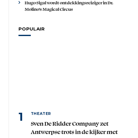
Hugo Sigal wordt ontdekkingsreiziger in Dr.
Molino’s Magical Circus
POPULAIR
THEATER
Sven De Ridder Company zet
Antwerpse trots in de kijker met