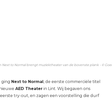
n Next to Normal brengt muziektheater van de bovenste plank - © Go
n ging
Next to Normal
, de eerste commerciële titel
ednieuwe
AED Theater
in Lint. Wij begaven ons
eerste try-out, en zagen een voorstelling die durf