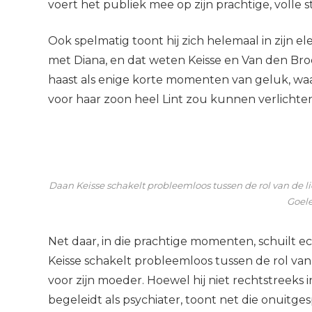
voert het publiek mee op zijn prachtige, volle 
Ook spelmatig toont hij zich helemaal in zijn e
met Diana, en dat weten Keisse en Van den Broe
haast als enige korte momenten van geluk, wa
voor haar zoon heel Lint zou kunnen verlichten
Daan Keisse schakelt probleemloos tussen de rol van de l
Goel
Net daar, in die prachtige momenten, schuilt ec
Keisse schakelt probleemloos tussen de rol va
voor zijn moeder. Hoewel hij niet rechtstreeks 
begeleidt als psychiater, toont net die onuit