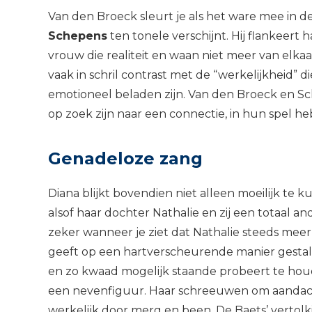
Van den Broeck sleurt je als het ware mee in 
Schepens
ten tonele verschijnt. Hij flankeert 
vrouw die realiteit en waan niet meer van elkaar
vaak in schril contrast met de “werkelijkheid” 
emotioneel beladen zijn. Van den Broeck en 
op zoek zijn naar een connectie, in hun spel h
Genadeloze zang
Diana blijkt bovendien niet alleen moeilijk te
alsof haar dochter Nathalie en zij een totaal 
zeker wanneer je ziet dat Nathalie steeds meer
geeft op een hartverscheurende manier gestalt
en zo kwaad mogelijk staande probeert te houd
een nevenfiguur. Haar schreeuwen om aandacht
werkelijk door merg en been. De Baets’ vertol