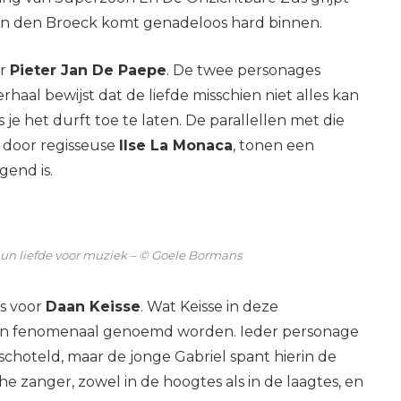
an den Broeck komt genadeloos hard binnen.
or
Pieter Jan De Paepe
. De twee personages
haal bewijst dat de liefde misschien niet alles kan
e het durft toe te laten. De parallellen met die
t door regisseuse
Ilse La Monaca
, tonen een
gend is.
hun liefde voor muziek – © Goele Bormans
is voor
Daan Keisse
. Wat Keisse in deze
 dan fenomenaal genoemd worden. Ieder personage
choteld, maar de jonge Gabriel spant hierin de
he zanger, zowel in de hoogtes als in de laagtes, en