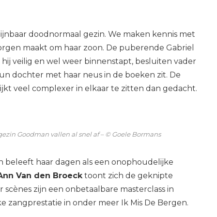
chijnbaar doodnormaal gezin. We maken kennis met
zorgen maakt om haar zoon. De puberende Gabriel
hij veilig en wel weer binnenstapt, besluiten vader
hun dochter met haar neus in de boeken zit. De
lijkt veel complexer in elkaar te zitten dan gedacht.
ezin Goodman vallen al snel af – © Goele Bormans
, en beleeft haar dagen als een onophoudelijke
Ann Van den Broeck
toont zich de geknipte
 scènes zijn een onbetaalbare masterclass in
ke zangprestatie in onder meer Ik Mis De Bergen.