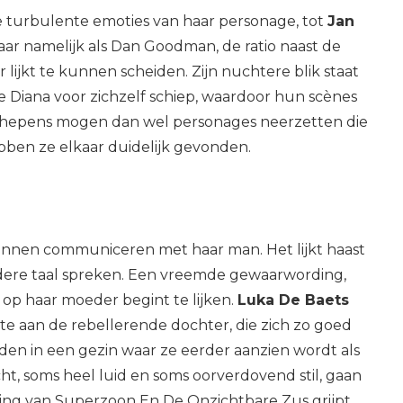
de turbulente emoties van haar personage, tot
Jan
haar namelijk als Dan Goodman, de ratio naast de
 lijkt te kunnen scheiden. Zijn nuchtere blik staat
die Diana voor zichzelf schiep, waardoor hun scènes
Schepens mogen dan wel personages neerzetten die
ebben ze elkaar duidelijk gevonden.
 kunnen communiceren met haar man. Het lijkt haast
andere taal spreken. Een vreemde gewaarwording,
 op haar moeder begint te lijken.
Luka De Baets
e aan de rebellerende dochter, die zich zo goed
en in een gezin waar ze eerder aanzien wordt als
, soms heel luid en soms oorverdovend stil, gaan
king van Superzoon En De Onzichtbare Zus grijpt