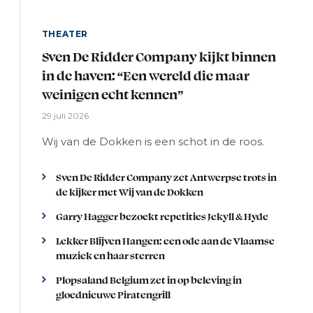
THEATER
Sven De Ridder Company kijkt binnen
in de haven: “Een wereld die maar
weinigen echt kennen”
29 juli 2026
Wij van de Dokken is een schot in de roos.
Sven De Ridder Company zet Antwerpse trots in
de kijker met Wij van de Dokken
Garry Hagger bezoekt repetities Jekyll & Hyde
Lekker Blijven Hangen: een ode aan de Vlaamse
muziek en haar sterren
Plopsaland Belgium zet in op beleving in
gloednieuwe Piratengrill