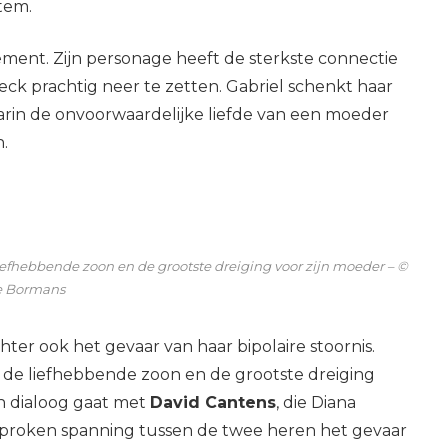
stem.
lement. Zijn personage heeft de sterkste connectie
ck prachtig neer te zetten. Gabriel schenkt haar
arin de onvoorwaardelijke liefde van een moeder
.
iefhebbende zoon en de grootste dreiging voor zijn moeder – ©
e Bormans
hter ook het gevaar van haar bipolaire stoornis.
n de liefhebbende zoon en de grootste dreiging
in dialoog gaat met
David Cantens
, die Diana
gesproken spanning tussen de twee heren het gevaar