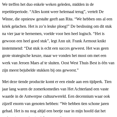
We treffen het duo enkele weken geleden, midden in de
repetitieperiode. “Alles komt weer helemaal terug”, vertelt De
Winne, die opnieuw gestalte geeft aan Rita. “We hebben ons al een
kriek gelachen. Het is zo’n leuke ploeg!” De beslissing om dit stuk
na vier jaar te hernemen, voelde voor hen heel logisch. “Het is
gewoon een heel goed stuk”, legt Ann uit. Frank Aernout knikt
instemmend: “Dat stuk is echt een succes geweest. Het was geen
grote strategische keuze, maar we vonden het mooi om met een
werk van Jeroen Maes af te sluiten. Oost West Thuis Best is één van
zijn meest bejubelde stukken bij ons geweest.”
Met deze tiende productie komt er een einde aan een tijdperk. Tien
jaar lang waren de zomerkomedies van Het Achterland een vaste
waarde in de Antwerpse cultuurwereld. Een decennium waar ook
zijzelf enorm van genoten hebben: “We hebben tien schone jaren
gehad. Het is nu nog altijd een beetje raar in mijn hoofd dat het