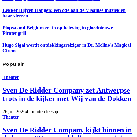
Lekker Blijven Hangen: een ode aan de Vlaamse muziek en
haar sterren
Plopsaland Belgium zet in op beleving in gloednieuwe
Piratengrill
Hugo Sigal wordt ontdekkingsreiziger in Dr. Molino’s Magical
Circus
Populair
Theater
Sven De Ridder Company zet Antwerpse
trots in de kijker met Wij van de Dokken
26 juli 2026
4 minuten leestijd
Theater
Sven De Ridder Company kijkt binnen in