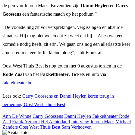
de pen van Jeroen Maes. Bovendien zijn
Danni Heylen
en
Carry
Goossens
een fantastische match op het podium.”
“De voorstelling zit vol versprekingen, vergissingen en absurde
situaties. Hij mag niet weten dat zij weet dat hij… Alles wat een
komedie nodig heeft, zit erin. We gaan ons nog een allerlaatste keer
amuseren met een toffe, kleine ploeg”, sluit Frank af.
Oost West Thuis Best is nog tot en met 9 augustus te zien in de
Rode Zaal
van het
Fakkeltheater
. Tickets en info via
fakkeltheater.be
.
Lees ook:
Carry Goossens en Danni Heylen keren terug in
herneming Oost West Thuis Best
Ann De Winne
Carry Goossens
Danni Heylen
Fakkeltheater Rode
Zaal
Frank Aernout
Het Achterland
Interview
Jeroen Maes
Michaël
Zanders
Oost West Thuis Best
Sam Verhoeven