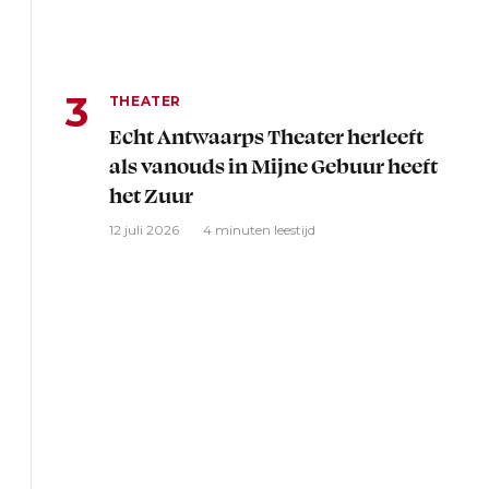
THEATER
Echt Antwaarps Theater herleeft
als vanouds in Mijne Gebuur heeft
het Zuur
12 juli 2026
4 minuten leestijd