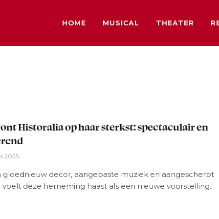
HOME
MUSICAL
THEATER
R
L
oont Historalia op haar sterkst: spectaculair en
erend
us 2025
 gloednieuw decor, aangepaste muziek en aangescherpt
 voelt deze herneming haast als een nieuwe voorstelling.