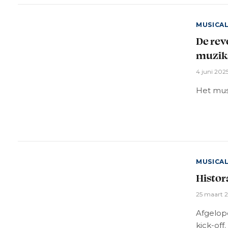
MUSICA
De rev
muzika
4 juni 202
Het musi
MUSICA
Histor
25 maart 
Afgelop
kick-off.