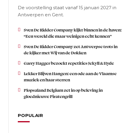
De voorstelling staat vanaf 15 januari 2027 in
Antwerpen en Gent.
Sven De Ridder Company kijkt binnen in de haven:
“Een wereld die maar weinigen echt kennen”
Sven De Ridder Company zet Antwerpse trots in
de kijker met Wij van de Dokken
Garry Hagger bezoekt repetities Jekyll & Hyde
Lekker Blijven Hangen: een ode aan de Vlaamse
muziek en haar sterren
Plopsaland Belgium zet in op beleving in
gloednieuwe Piratengrill
POPULAIR