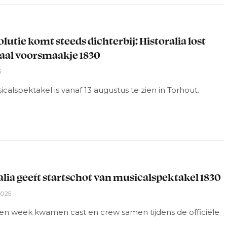
L
olutie komt steeds dichterbij: Historalia lost
al voorsmaakje 1830
5
calspektakel is vanaf 13 augustus te zien in Torhout.
L
alia geeft startschot van musicalspektakel 1830
2025
en week kwamen cast en crew samen tijdens de officiële