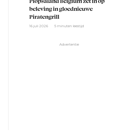
Plopsaland Belgium zet in op
beleving in gloednieuwe
Piratengrill
16 juli 2026
5 minuten leestijd
Advertentie