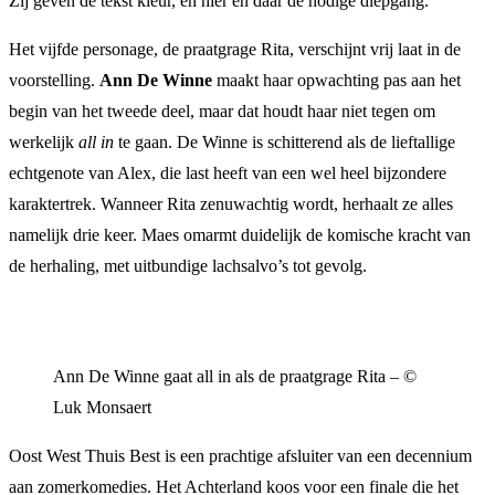
Zij geven de tekst kleur, en hier en daar de nodige diepgang.
Het vijfde personage, de praatgrage Rita, verschijnt vrij laat in de
voorstelling.
Ann De Winne
maakt haar opwachting pas aan het
begin van het tweede deel, maar dat houdt haar niet tegen om
werkelijk
all in
te gaan. De Winne is schitterend als de lieftallige
echtgenote van Alex, die last heeft van een wel heel bijzondere
karaktertrek. Wanneer Rita zenuwachtig wordt, herhaalt ze alles
namelijk drie keer. Maes omarmt duidelijk de komische kracht van
de herhaling, met uitbundige lachsalvo’s tot gevolg.
Ann De Winne gaat all in als de praatgrage Rita – ©
Luk Monsaert
Oost West Thuis Best is een prachtige afsluiter van een decennium
aan zomerkomedies. Het Achterland koos voor een finale die het