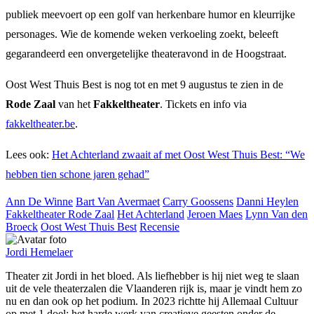
publiek meevoert op een golf van herkenbare humor en kleurrijke
personages. Wie de komende weken verkoeling zoekt, beleeft
gegarandeerd een onvergetelijke theateravond in de Hoogstraat.
Oost West Thuis Best is nog tot en met 9 augustus te zien in de
Rode Zaal
van het
Fakkeltheater
. Tickets en info via
fakkeltheater.be
.
Lees ook:
Het Achterland zwaait af met Oost West Thuis Best: “We
hebben tien schone jaren gehad”
Ann De Winne
Bart Van Avermaet
Carry Goossens
Danni Heylen
Fakkeltheater Rode Zaal
Het Achterland
Jeroen Maes
Lynn Van den
Broeck
Oost West Thuis Best
Recensie
Jordi Hemelaer
Theater zit Jordi in het bloed. Als liefhebber is hij niet weg te slaan
uit de vele theaterzalen die Vlaanderen rijk is, maar je vindt hem zo
nu en dan ook op het podium. In 2023 richtte hij Allemaal Cultuur
op met 1 doel: het harde werk van creatieve geesten onder de