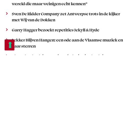
wereld die maar weinigen echt kennen”
Sven De Ridder Company zet Antwerpse trots in de kijker
met Wij van de Dokken
Garry Hagger bezoekt repetities Jekyll & Hyde
Lekker Blijven Hangen: een ode aan de Vlaamse muziek en
haar sterren
Plopsaland Belgium zet in op beleving in gloednieuwe
Piratengrill
POPULAIR