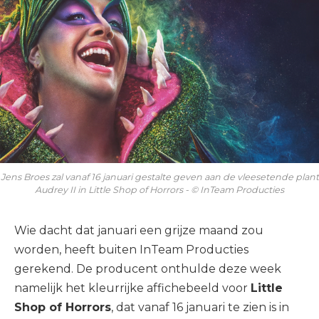
Jens Broes zal vanaf 16 januari gestalte geven aan de vleesetende plant
Audrey II in Little Shop of Horrors - © InTeam Producties
Wie dacht dat januari een grijze maand zou
worden, heeft buiten InTeam Producties
gerekend. De producent onthulde deze week
namelijk het kleurrijke affichebeeld voor
Little
Shop of Horrors
, dat vanaf 16 januari te zien is in