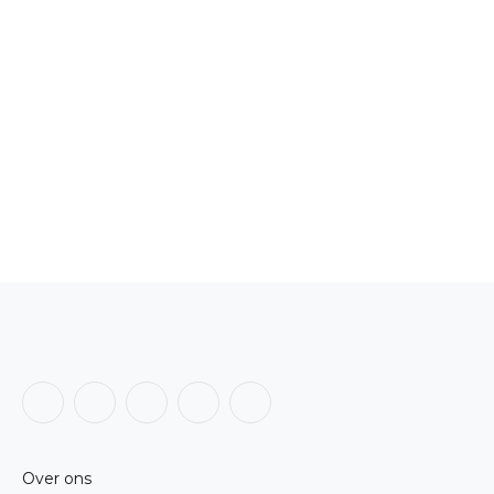
Facebook
X
Instagram
LinkedIn
RSS
(Twitter)
Over ons