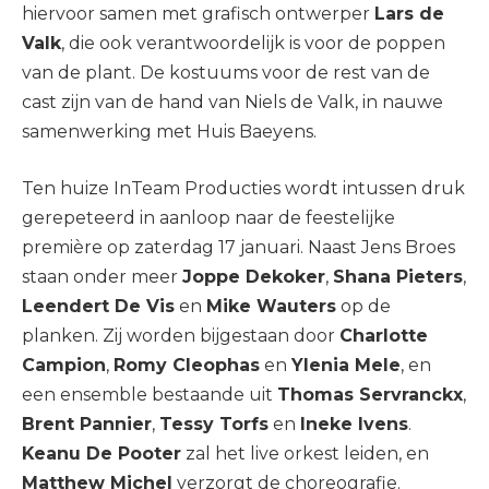
hiervoor samen met grafisch ontwerper
Lars de
Valk
, die ook verantwoordelijk is voor de poppen
van de plant. De kostuums voor de rest van de
cast zijn van de hand van Niels de Valk, in nauwe
samenwerking met Huis Baeyens.
Ten huize InTeam Producties wordt intussen druk
gerepeteerd in aanloop naar de feestelijke
première op zaterdag 17 januari. Naast Jens Broes
staan onder meer
Joppe Dekoker
,
Shana Pieters
,
Leendert De Vis
en
Mike Wauters
op de
planken. Zij worden bijgestaan door
Charlotte
Campion
,
Romy Cleophas
en
Ylenia Mele
, en
een ensemble bestaande uit
Thomas Servranckx
,
Brent Pannier
,
Tessy Torfs
en
Ineke Ivens
.
Keanu De Pooter
zal het live orkest leiden, en
Matthew Michel
verzorgt de choreografie.