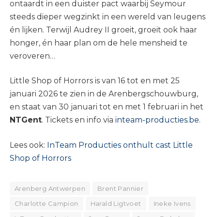
ontaardt in een duister pact waarbij Seymour
steeds dieper wegzinkt in een wereld van leugens
én lijken. Terwijl Audrey II groeit, groeit ook haar
honger, én haar plan om de hele mensheid te
veroveren…
Little Shop of Horrors is van 16 tot en met 25
januari 2026 te zien in de Arenbergschouwburg,
en staat van 30 januari tot en met 1 februari in het
NTGent
. Tickets en info via
inteam-producties.be
.
Lees ook:
InTeam Producties onthult cast Little
Shop of Horrors
Arenberg Antwerpen
Brent Pannier
Charlotte Campion
Harald Ligtvoet
Ineke Ivens