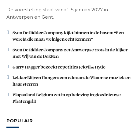
De voorstelling staat vanaf 15 januari 2027 in
Antwerpen en Gent.
Sven De Ridder Company kijkt binnen in de haven: “Een
wereld die maar weinigen echt kennen”
Sven De Ridder Company zet Antwerpse trots in de kijker
met Wij van de Dokken
Garry Hagger bezoekt repetities Jekyll & Hyde
Lekker Blijven Hangen: een ode aan de Vlaamse muziek en
haar sterren
Plopsaland Belgium zet in op beleving in gloednieuwe
Piratengrill
POPULAIR