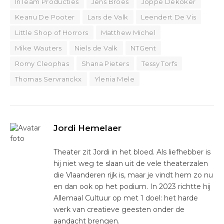
InTeam Producties
Jens Broes
Joppe Dekoker
Keanu De Pooter
Lars de Valk
Leendert De Vis
Little Shop of Horrors
Matthew Michel
Mike Wauters
Niels de Valk
NTGent
Romy Cleophas
Shana Pieters
Tessy Torfs
Thomas Servranckx
Ylenia Mele
Jordi Hemelaer
Theater zit Jordi in het bloed. Als liefhebber is
hij niet weg te slaan uit de vele theaterzalen
die Vlaanderen rijk is, maar je vindt hem zo nu
en dan ook op het podium. In 2023 richtte hij
Allemaal Cultuur op met 1 doel: het harde
werk van creatieve geesten onder de
aandacht brengen.