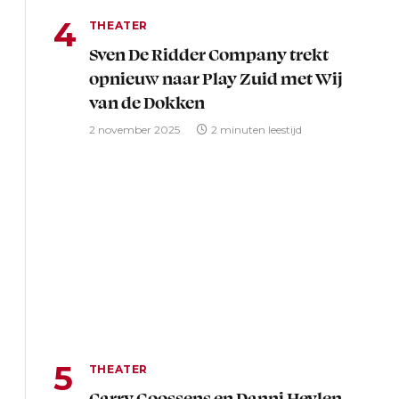
THEATER
Sven De Ridder Company trekt
opnieuw naar Play Zuid met Wij
van de Dokken
2 november 2025
2 minuten leestijd
THEATER
Carry Goossens en Danni Heylen