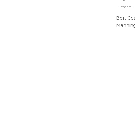
13 maart 
Bert Co
Mannin