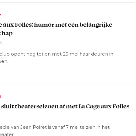
R
e aux Folles: humor met een belangrijke
chap
5
club opent nog tot en met 25 mei haar deuren in
pen.
R
 sluit theaterseizoen af met La Cage aux Folles
ie van Jean Poiret is vanaf 7 mei te zien in het
heater.