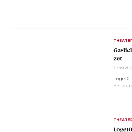
THEATE
Gaslic
zet
7 april 20
Loge10 
het publ
THEATE
Loge10