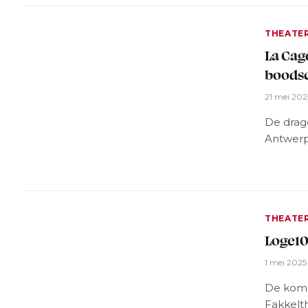
THEATE
La Cag
boods
21 mei 202
De drag
Antwer
THEATE
Loge10
1 mei 2025
De komed
Fakkelt