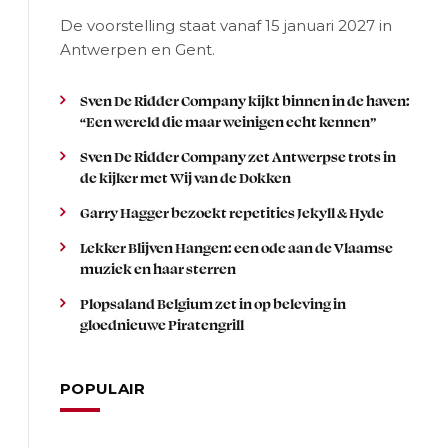
De voorstelling staat vanaf 15 januari 2027 in
Antwerpen en Gent.
Sven De Ridder Company kijkt binnen in de haven:
“Een wereld die maar weinigen echt kennen”
Sven De Ridder Company zet Antwerpse trots in
de kijker met Wij van de Dokken
Garry Hagger bezoekt repetities Jekyll & Hyde
Lekker Blijven Hangen: een ode aan de Vlaamse
muziek en haar sterren
Plopsaland Belgium zet in op beleving in
gloednieuwe Piratengrill
POPULAIR