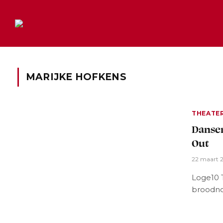
MARIJKE HOFKENS
THEATE
Dansen
Out
22 maart 
Loge10 
broodno