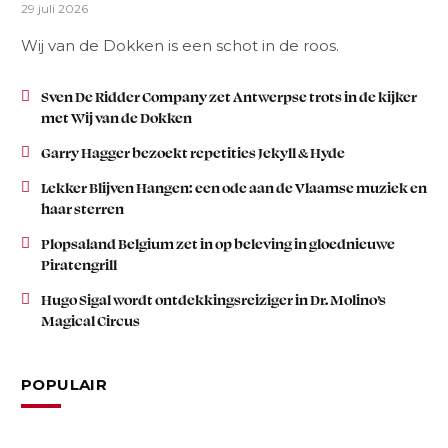
29 juli 2026
Wij van de Dokken is een schot in de roos.
Sven De Ridder Company zet Antwerpse trots in de kijker
met Wij van de Dokken
Garry Hagger bezoekt repetities Jekyll & Hyde
Lekker Blijven Hangen: een ode aan de Vlaamse muziek en
haar sterren
Plopsaland Belgium zet in op beleving in gloednieuwe
Piratengrill
Hugo Sigal wordt ontdekkingsreiziger in Dr. Molino’s
Magical Circus
POPULAIR