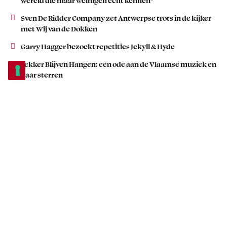
wereld die maar weinigen echt kennen”
Sven De Ridder Company zet Antwerpse trots in de kijker
met Wij van de Dokken
Garry Hagger bezoekt repetities Jekyll & Hyde
Lekker Blijven Hangen: een ode aan de Vlaamse muziek en
haar sterren
Plopsaland Belgium zet in op beleving in gloednieuwe
Piratengrill
POPULAIR