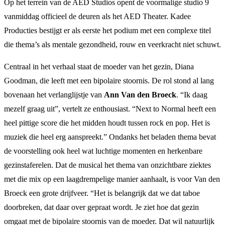
Op het terrein van de AED Studios opent de voormalige studio 9
vanmiddag officieel de deuren als het AED Theater. Kadee
Producties bestijgt er als eerste het podium met een complexe titel
die thema’s als mentale gezondheid, rouw en veerkracht niet schuwt.
Centraal in het verhaal staat de moeder van het gezin, Diana
Goodman, die leeft met een bipolaire stoornis. De rol stond al lang
bovenaan het verlanglijstje van
Ann Van den Broeck
. “Ik daag
mezelf graag uit”, vertelt ze enthousiast. “Next to Normal heeft een
heel pittige score die het midden houdt tussen rock en pop. Het is
muziek die heel erg aanspreekt.” Ondanks het beladen thema bevat
de voorstelling ook heel wat luchtige momenten en herkenbare
gezinstaferelen. Dat de musical het thema van onzichtbare ziektes
met die mix op een laagdrempelige manier aanhaalt, is voor Van den
Broeck een grote drijfveer. “Het is belangrijk dat we dat taboe
doorbreken, dat daar over gepraat wordt. Je ziet hoe dat gezin
omgaat met de bipolaire stoornis van de moeder. Dat wil natuurlijk