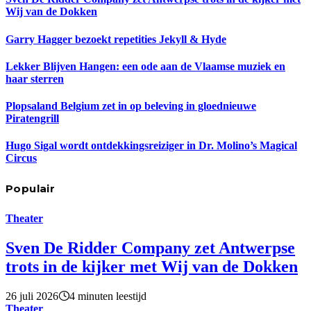
Wij van de Dokken
Garry Hagger bezoekt repetities Jekyll & Hyde
Lekker Blijven Hangen: een ode aan de Vlaamse muziek en
haar sterren
Plopsaland Belgium zet in op beleving in gloednieuwe
Piratengrill
Hugo Sigal wordt ontdekkingsreiziger in Dr. Molino’s Magical
Circus
Populair
Theater
Sven De Ridder Company zet Antwerpse
trots in de kijker met Wij van de Dokken
26 juli 2026
4 minuten leestijd
Theater