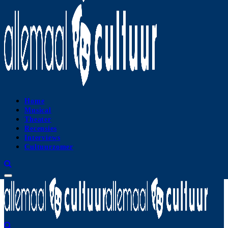
Home
Musical
Theater
Recensies
Interviews
Cultuurzomer