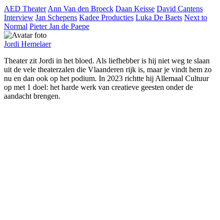
AED Theater
Ann Van den Broeck
Daan Keisse
David Cantens
Interview
Jan Schepens
Kadee Producties
Luka De Baets
Next to
Normal
Pieter Jan de Paepe
Jordi Hemelaer
Theater zit Jordi in het bloed. Als liefhebber is hij niet weg te slaan
uit de vele theaterzalen die Vlaanderen rijk is, maar je vindt hem zo
nu en dan ook op het podium. In 2023 richtte hij Allemaal Cultuur
op met 1 doel: het harde werk van creatieve geesten onder de
aandacht brengen.