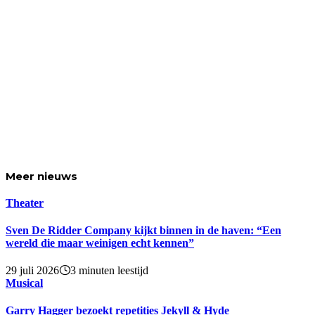
Meer
nieuws
Theater
Sven De Ridder Company kijkt binnen in de haven: “Een
wereld die maar weinigen echt kennen”
29 juli 2026
3 minuten leestijd
Musical
Garry Hagger bezoekt repetities Jekyll & Hyde