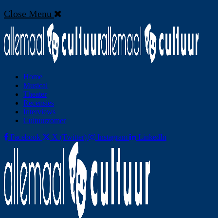
Close Menu
Home
Musical
Theater
Recensies
Interviews
Cultuurzomer
Facebook
X (Twitter)
Instagram
LinkedIn