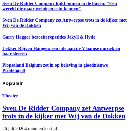
Sven De Ridder Company kijkt binnen in de haven: “Een
wereld die maar weinigen echt kennen”
Sven De Ridder Company zet Antwerpse trots in de kijker met
Wij van de Dokken
Garry Hagger bezoekt repetities Jekyll & Hyde
Lekker Blijven Hangen: een ode aan de Vlaamse muziek en
haar sterren
Plopsaland Belgium zet in op beleving in gloednieuwe
Piratengrill
Populair
Theater
Sven De Ridder Company zet Antwerpse
trots in de kijker met Wij van de Dokken
26 juli 2026
4 minuten leestijd