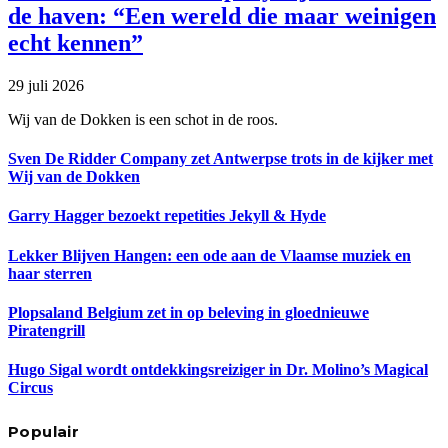
de haven: “Een wereld die maar weinigen
echt kennen”
29 juli 2026
Wij van de Dokken is een schot in de roos.
Sven De Ridder Company zet Antwerpse trots in de kijker met
Wij van de Dokken
Garry Hagger bezoekt repetities Jekyll & Hyde
Lekker Blijven Hangen: een ode aan de Vlaamse muziek en
haar sterren
Plopsaland Belgium zet in op beleving in gloednieuwe
Piratengrill
Hugo Sigal wordt ontdekkingsreiziger in Dr. Molino’s Magical
Circus
Populair