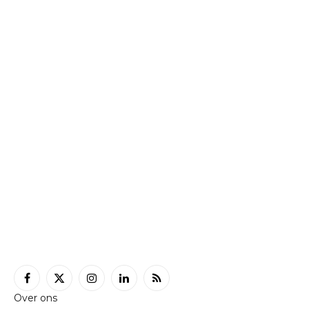
Facebook
X
Instagram
LinkedIn
RSS
Over ons
(Twitter)