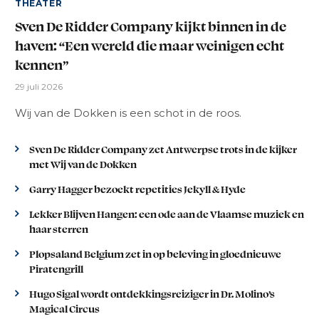
THEATER
Sven De Ridder Company kijkt binnen in de
haven: “Een wereld die maar weinigen echt
kennen”
29 juli 2026
Wij van de Dokken is een schot in de roos.
Sven De Ridder Company zet Antwerpse trots in de kijker
met Wij van de Dokken
Garry Hagger bezoekt repetities Jekyll & Hyde
Lekker Blijven Hangen: een ode aan de Vlaamse muziek en
haar sterren
Plopsaland Belgium zet in op beleving in gloednieuwe
Piratengrill
Hugo Sigal wordt ontdekkingsreiziger in Dr. Molino’s
Magical Circus