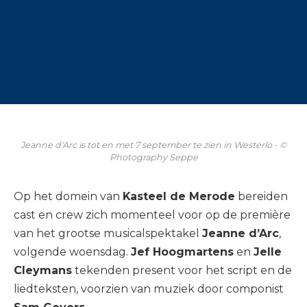
Jeanne d'Arc is tot en met 7 september te zien in Westerlo - ©
Photography Seppe
Op het domein van
Kasteel de Merode
bereiden
cast en crew zich momenteel voor op de première
van het grootse musicalspektakel
Jeanne d’Arc
,
volgende woensdag.
Jef Hoogmartens
en
Jelle
Cleymans
tekenden present voor het script en de
liedteksten, voorzien van muziek door componist