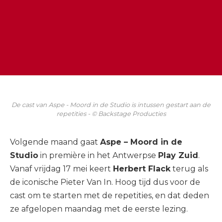
De cast van Aspe - Moord in de Studio is intussen gestart aan de
repetities - © Backstage Producties
Volgende maand gaat
Aspe – Moord in de
Studio
in première in het Antwerpse
Play Zuid
.
Vanaf vrijdag 17 mei keert
Herbert Flack
terug als
de iconische Pieter Van In. Hoog tijd dus voor de
cast om te starten met de repetities, en dat deden
ze afgelopen maandag met de eerste lezing.