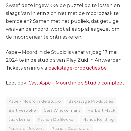
Swaef deze ingewikkelde puzzel op te lossen en
slaagt Van In erin zich niet met de moordzaak te
bemoeien? Samen met het publiek, dat getuige
was van de moord, wordt alles op alles gezet om
de moordenaar te ontmaskeren.
Aspe – Moord in de Studio is vanaf vrijdag 17 mei
2024 te in de studio’s van Play Zuid in Antwerpen.
Tickets en info via
backstage-producties.be
.
Lees ook:
Cast Aspe – Moord in de Studio compleet
Aspe - Moord in de Studio
Backstage Producties
Bert Verbeke
Gert Winckelmans
Herbert Flack
Jaak Lema
Katrien De Becker
Manou Kersting
Nathalie Meskens
Patricia Goemaere