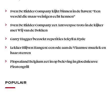
Sven De Ridder Company kijkt binnen in de haven: “Een
wereld die maar weinigen echt kennen”
Sven De Ridder Company zet Antwerpse trots in de kijker
met Wij van de Dokken
Garry Hagger bezoekt repetities Jekyll & Hyde
Lekker Blijven Hangen: een ode aan de Vlaamse muziek en
haar sterren
Plopsaland Belgium zet in op beleving in gloednieuwe
Piratengrill
POPULAIR