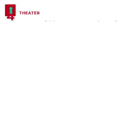
THEATER
Sven De Ridder Company trekt opnieuw
naar Play Zuid met Wij van de Dokken
2 november 2025
2 minuten leestijd
VARIA