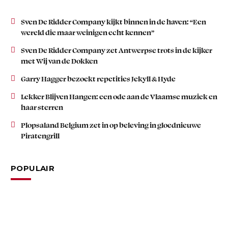
Sven De Ridder Company kijkt binnen in de haven: “Een
wereld die maar weinigen echt kennen”
Sven De Ridder Company zet Antwerpse trots in de kijker
met Wij van de Dokken
Garry Hagger bezoekt repetities Jekyll & Hyde
Lekker Blijven Hangen: een ode aan de Vlaamse muziek en
haar sterren
Plopsaland Belgium zet in op beleving in gloednieuwe
Piratengrill
POPULAIR