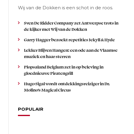
Wij van de Dokken is een schot in de roos.
Sven De Ridder Company zet Antwerpse trots in
de kijker met Wij van de Dokken
Garry Hagger bezoekt repetities Jekyll & Hyde
Lekker Blijven Hangen: een ode aan de Vlaamse
muziek en haar sterren
Plopsaland Belgium zet in op beleving in
gloednieuwe Piratengrill
Hugo Sigal wordt ontdekkingsreiziger in Dr.
Molino’s Magical Circus
POPULAIR