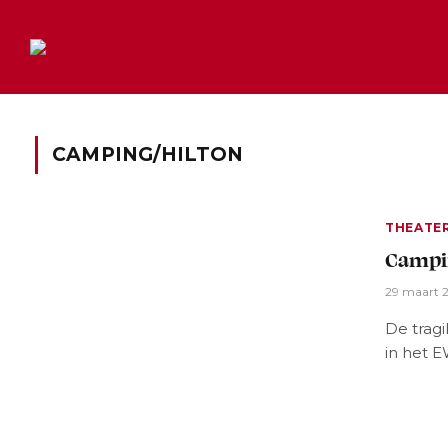
CAMPING/HILTON
THEATE
Campin
29 maart 
De tragi
in het 