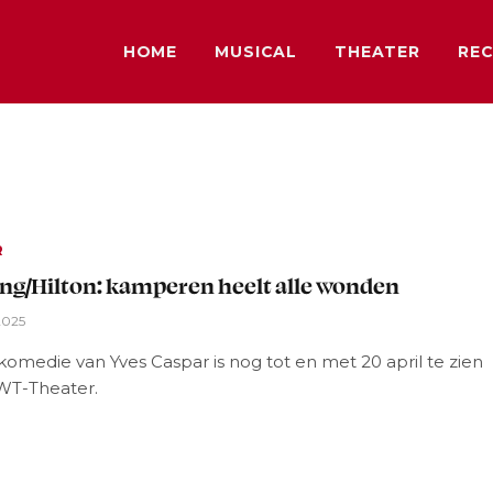
HOME
MUSICAL
THEATER
REC
R
g/Hilton: kamperen heelt alle wonden
2025
komedie van Yves Caspar is nog tot en met 20 april te zien
EWT-Theater.