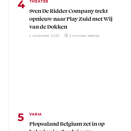
THEATER
Sven De Ridder Company trekt
opnieuw naar Play Zuid met Wij
van de Dokken
2 november 2025
2 minuten leestijd
VARIA
Plopsaland Belgium zet in op