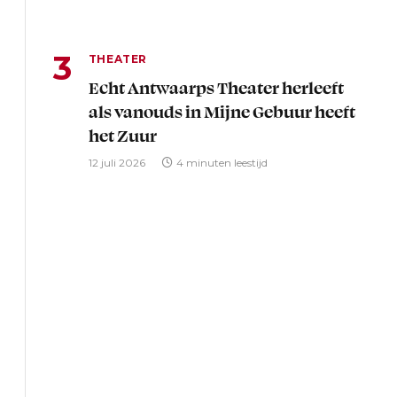
THEATER
Echt Antwaarps Theater herleeft
als vanouds in Mijne Gebuur heeft
het Zuur
12 juli 2026
4 minuten leestijd