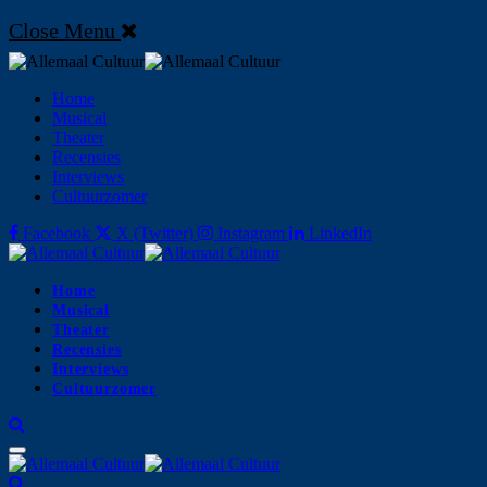
Close Menu
Home
Musical
Theater
Recensies
Interviews
Cultuurzomer
Facebook
X (Twitter)
Instagram
LinkedIn
Home
Musical
Theater
Recensies
Interviews
Cultuurzomer