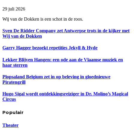
29 juli 2026
Wij van de Dokken is een schot in de roos.
Sven De Ridder Company zet Antwerpse trots in de kijker met
Wij van de Dokken
Garry Hagger bezoekt repetities Jekyll & Hyde
Lekker Blijven Hangen: een ode aan de Vlaamse muziek en
haar sterren
Plopsaland Belgium zet in op beleving in gloednieuwe
Piratengrill
Hugo Sigal wordt ontdekkingsreiziger in Dr. Molino’s Magical
Circus
Populair
Theater