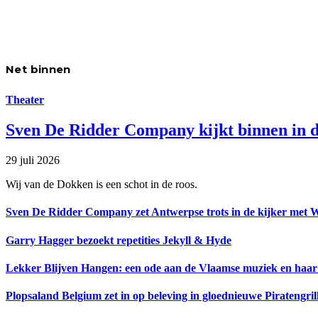
Net binnen
Theater
Sven De Ridder Company kijkt binnen in d
29 juli 2026
Wij van de Dokken is een schot in de roos.
Sven De Ridder Company zet Antwerpse trots in de kijker met 
Garry Hagger bezoekt repetities Jekyll & Hyde
Lekker Blijven Hangen: een ode aan de Vlaamse muziek en haar
Plopsaland Belgium zet in op beleving in gloednieuwe Piratengril