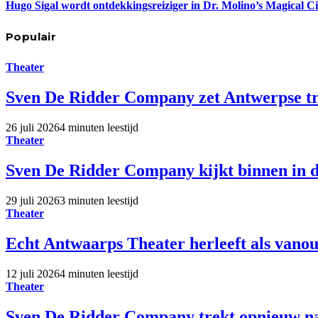
Hugo Sigal wordt ontdekkingsreiziger in Dr. Molino’s Magical C
Populair
Theater
Sven De Ridder Company zet Antwerpse tro
26 juli 2026
4 minuten leestijd
Theater
Sven De Ridder Company kijkt binnen in d
29 juli 2026
3 minuten leestijd
Theater
Echt Antwaarps Theater herleeft als vano
12 juli 2026
4 minuten leestijd
Theater
Sven De Ridder Company trekt opnieuw n