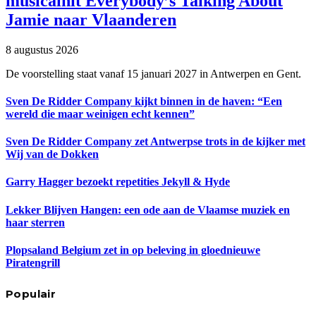
musicalhit Everybody’s Talking About
Jamie naar Vlaanderen
8 augustus 2026
De voorstelling staat vanaf 15 januari 2027 in Antwerpen en Gent.
Sven De Ridder Company kijkt binnen in de haven: “Een
wereld die maar weinigen echt kennen”
Sven De Ridder Company zet Antwerpse trots in de kijker met
Wij van de Dokken
Garry Hagger bezoekt repetities Jekyll & Hyde
Lekker Blijven Hangen: een ode aan de Vlaamse muziek en
haar sterren
Plopsaland Belgium zet in op beleving in gloednieuwe
Piratengrill
Populair