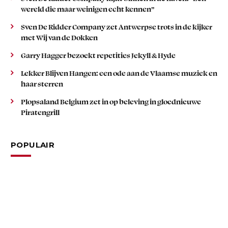
wereld die maar weinigen echt kennen”
Sven De Ridder Company zet Antwerpse trots in de kijker
met Wij van de Dokken
Garry Hagger bezoekt repetities Jekyll & Hyde
Lekker Blijven Hangen: een ode aan de Vlaamse muziek en
haar sterren
Plopsaland Belgium zet in op beleving in gloednieuwe
Piratengrill
POPULAIR