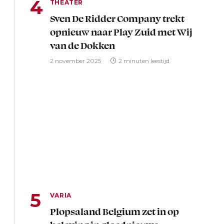
THEATER
Sven De Ridder Company trekt
opnieuw naar Play Zuid met Wij
van de Dokken
2 november 2025
2 minuten leestijd
VARIA
Plopsaland Belgium zet in op