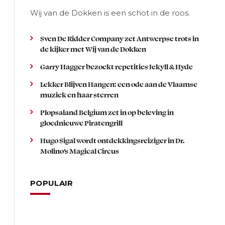
Wij van de Dokken is een schot in de roos.
Sven De Ridder Company zet Antwerpse trots in
de kijker met Wij van de Dokken
Garry Hagger bezoekt repetities Jekyll & Hyde
Lekker Blijven Hangen: een ode aan de Vlaamse
muziek en haar sterren
Plopsaland Belgium zet in op beleving in
gloednieuwe Piratengrill
Hugo Sigal wordt ontdekkingsreiziger in Dr.
Molino’s Magical Circus
POPULAIR