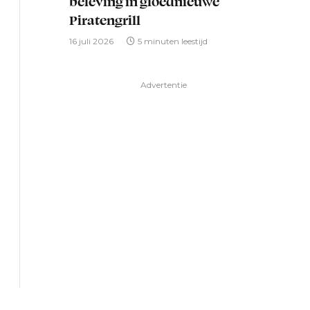
beleving in gloednieuwe
Piratengrill
16 juli 2026
5 minuten leestijd
Advertentie