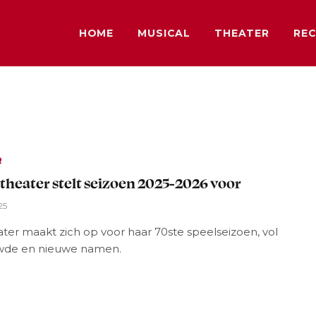
HOME
MUSICAL
THEATER
REC
R
theater stelt seizoen 2025-2026 voor
25
ter maakt zich op voor haar 70ste speelseizoen, vol
wde en nieuwe namen.