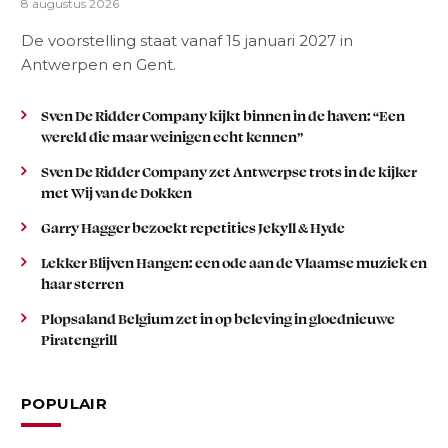
8 augustus 2026
De voorstelling staat vanaf 15 januari 2027 in
Antwerpen en Gent.
Sven De Ridder Company kijkt binnen in de haven: “Een
wereld die maar weinigen echt kennen”
Sven De Ridder Company zet Antwerpse trots in de kijker
met Wij van de Dokken
Garry Hagger bezoekt repetities Jekyll & Hyde
Lekker Blijven Hangen: een ode aan de Vlaamse muziek en
haar sterren
Plopsaland Belgium zet in op beleving in gloednieuwe
Piratengrill
POPULAIR