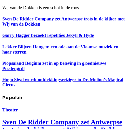
Wij van de Dokken is een schot in de roos.
Sven De Ridder Company zet Antwerpse trots in de kijker met
Wij van de Dokken
Garry Hagger bezoekt repetities Jekyll & Hyde
Lekker Blijven Hangen: een ode aan de Vlaamse muziek en
haar sterren
Plopsaland Belgium zet in op beleving in gloednieuwe
Piratengrill
Hugo Sigal wordt ontdekkingsreiziger in Dr. Molino’s Magical
Circus
Populair
Theater
Sven De Ridder Company zet Antwerpse