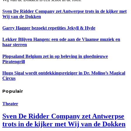
Sven De Ridder Company zet Antwerpse trots in de kijker met
Wij van de Dokken
Garry Hagger bezoekt repetities Jekyll & Hyde
Lekker Blijven Hangen: een ode aan de Vlaamse muziek en
haar sterren
Plopsaland Belgium zet in op beleving in gloednieuwe
Piratengrill
Hugo Sigal wordt ontdekkingsreiziger in Dr. Molino’s Magical
Circus
Populair
Theater
Sven De Ridder Company zet Antwerpse
trots in de kijker met Wij van de Dokken