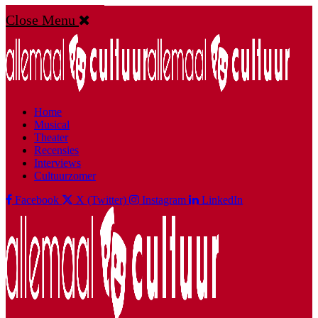
Close Menu
Home
Musical
Theater
Recensies
Interviews
Cultuurzomer
Facebook
X (Twitter)
Instagram
LinkedIn