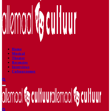
Home
Musical
Theater
Recensies
Interviews
Cultuurzomer