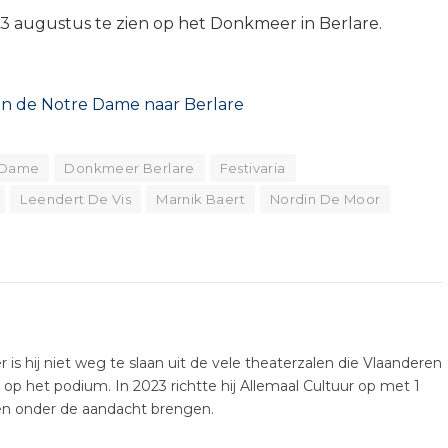
3 augustus te zien op het Donkmeer in Berlare.
van de Notre Dame naar Berlare
e Dame
Donkmeer Berlare
Festivaria
Leendert De Vis
Marnik Baert
Nordin De Moor
er is hij niet weg te slaan uit de vele theaterzalen die Vlaanderen
k op het podium. In 2023 richtte hij Allemaal Cultuur op met 1
ten onder de aandacht brengen.