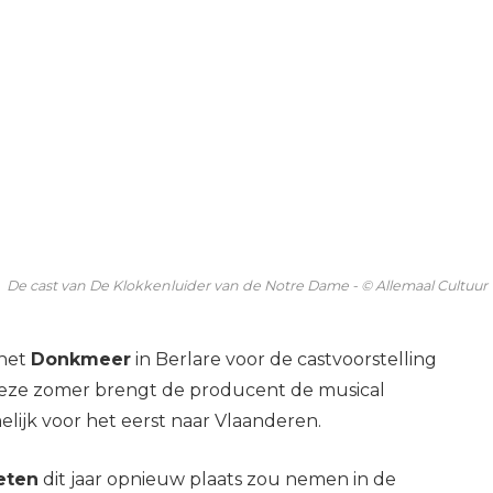
De cast van De Klokkenluider van de Notre Dame - © Allemaal Cultuur
 het
Donkmeer
in Berlare voor de castvoorstelling
Deze zomer brengt de producent de musical
lijk voor het eerst naar Vlaanderen.
eten
dit jaar opnieuw plaats zou nemen in de