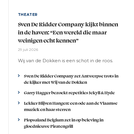
THEATER
Sven De Ridder Company kijkt binnen
in de haven: “Een wereld die maar
weinigen echt kennen”
29 juli 2026
Wij van de Dokken is een schot in de roos.
Sven De Ridder Company zet Antwerpse trots in
de kijker met Wij van de Dokken
Garry Hagger bezoekt repetities Jekyll & Hyde
Lekker Blijven Hangen: een ode aan de Vlaamse
muziek en haar sterren
Plopsaland Belgium zet in op beleving in
gloednieuwe Piratengrill