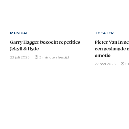
MUSICAL
THEATER
Garry Hagger bezoekt repetities
Pieter Van In n
Jekyll & Hyde
een geslaagde 
emotie
23 juli 2026
3 minuten leestijd
27 mei 2026
5 