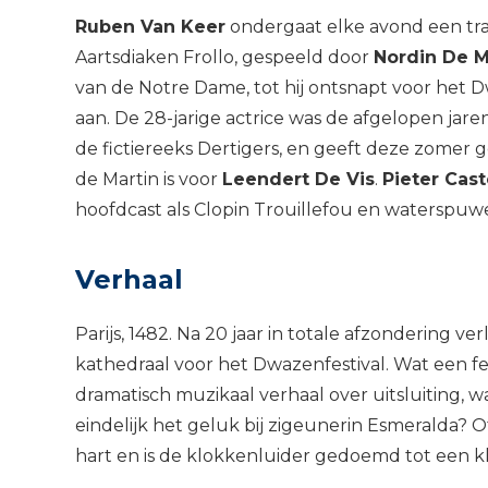
Ruben Van Keer
ondergaat elke avond een tr
Aartsdiaken Frollo, gespeeld door
Nordin De 
van de Notre Dame, tot hij ontsnapt voor het D
aan. De 28-jarige actrice was de afgelopen jar
de fictiereeks Dertigers, en geeft deze zomer 
de Martin is voor
Leendert De Vis
.
Pieter Cas
hoofdcast als Clopin Trouillefou en waterspuwe
Verhaal
Parijs, 1482. Na 20 jaar in totale afzondering 
kathedraal voor het Dwazenfestival. Wat een f
dramatisch muzikaal verhaal over uitsluiting, w
eindelijk het geluk bij zigeunerin Esmeralda? O
hart en is de klokkenluider gedoemd tot een k