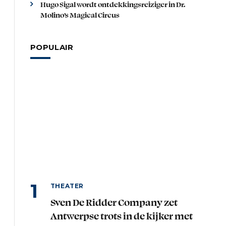
Hugo Sigal wordt ontdekkingsreiziger in Dr.
Molino’s Magical Circus
POPULAIR
THEATER
Sven De Ridder Company zet
Antwerpse trots in de kijker met