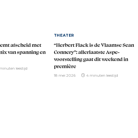
THEATER
eemt afscheid met
“Herbert Flack is de Vlaamse Sean
mix van spanning en
Connery”: allerlaatste Aspe-
voorstelling gaat dit weekend in
première
minuten leestijd
18 mei 2026
4 minuten leestijd