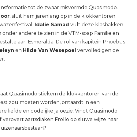
ansformatie tot de zwaar misvormde Quasimodo.
Moor
, sluit hem jarenlang op in de klokkentoren
wazenfestival.
Idalie Samad
vult deze klasbakken
en onder andere te zien in de VTM-soap Familie en
gestalte aan Esmeralda. De rol van kapitein Phoebus
teleyn
en
Hilde Van Wesepoel
vervolledigen de
r.
verlaat Quasimodo stiekem de klokkentoren van de
eest zou moeten worden, ontaardt in een
are liefde en dodelijke jaloezie. Vindt Quasimodo
f verovert aartsdiaken Frollo op sluwe wijze haar
luizenaarsbestaan?